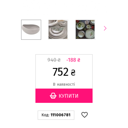
940
₴
-188
₴
752
₴
В наявності
Код:
111006781