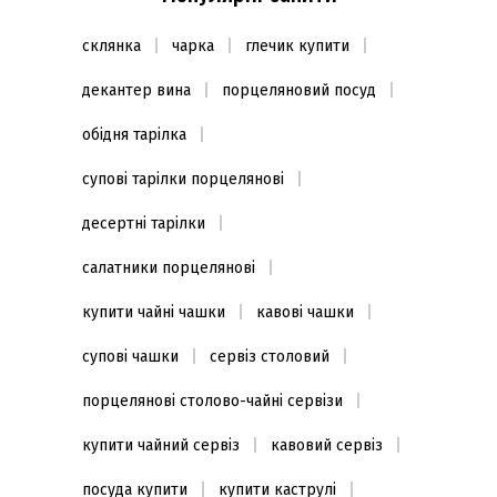
склянка
чарка
глечик купити
декантер вина
порцеляновий посуд
обідня тарілка
супові тарілки порцелянові
десертні тарілки
салатники порцелянові
купити чайні чашки
кавові чашки
супові чашки
сервіз столовий
порцелянові столово-чайні сервізи
купити чайний сервіз
кавовий сервіз
посуда купити
купити каструлі