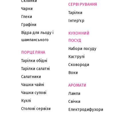
Склянки
СЕРВІРУВАННЯ
Чарки
Тарілки
Глеки
Інтер'єр
Графіни
Відра для льоду і
КУХОННИЙ
шампанського
ПОСУД
Набори посуду
ПОРЦЕЛЯНА
Каструлі
Тарілки обідні
Сковороди
Тарілки салатні
Воки
Салатники
Чашки чайні
АРОМАТИ
Чашки супові
Лампи
Кухлі
Свічки
Столові сервізи
Електродифузори