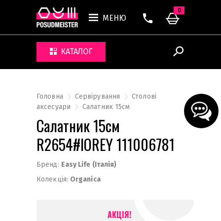
0
МЕНЮ
КАТАЛОГ
Головна
Сервірування
Столові
аксесуари
Салатник 15см
Салатник 15см
R2654#IOREY 111006781
Бренд:
Easy Life (Італія)
Колекція:
Organica
АКЦІЯ!