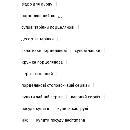
відро для льоду
порцеляновий посуд
супові тарілки порцелянові
десертні тарілки
салатники порцелянові
супові чашки
кружка порцелянова
сервіз столовий
порцелянові столово-чайні сервізи
купити чайний сервіз
кавовий сервіз
посуда купити
купити каструлі
ніж
купити посуду nachtmann