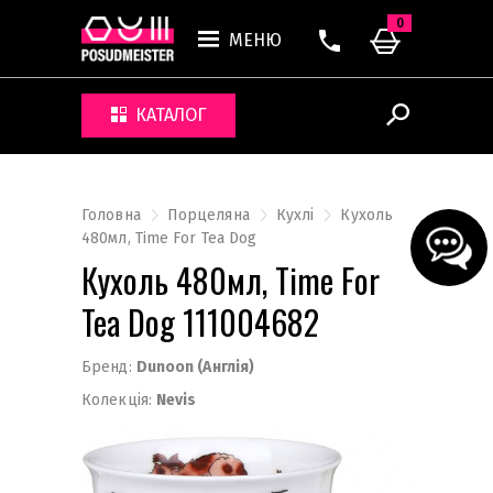
0
МЕНЮ
КАТАЛОГ
Головна
Порцеляна
Кухлі
Кухоль
480мл, Time For Tea Dog
Кухоль 480мл, Time For
Tea Dog 111004682
Бренд:
Dunoon (Англія)
Колекція:
Nevis