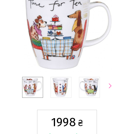
1998
₴