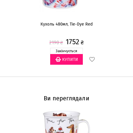
Кухоль 480мл, Tie-Dye Red
К
1752
₴
2190
₴
Закінчується
Ви переглядали