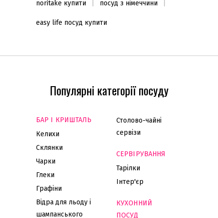
noritake купити
посуд з німеччини
easy life посуд купити
Популярні категорії посуду
БАР І КРИШТАЛЬ
Столово-чайні
сервізи
Келихи
Склянки
СЕРВІРУВАННЯ
Чарки
Тарілки
Глеки
Інтер'єр
Графіни
Відра для льоду і
КУХОННИЙ
шампанського
ПОСУД