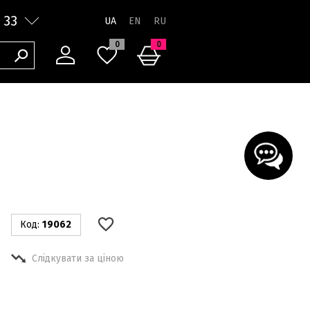
 33
UA
0
0
Код:
19062
Слідкувати за ціною