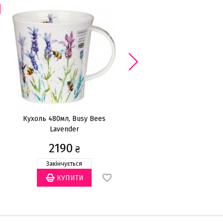
АКЦІЯ -
Кухоль 480мл, Busy Bees
Кухоль 480мл, Floral Fiest
Lavender
Poppy
2190
1752
₴
₴
2190
₴
Закінчується
Закінчується