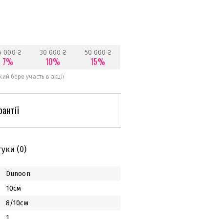
5 000 ₴
30 000 ₴
50 000 ₴
7%
10%
15%
ий бере участь в акції
рантії
гуки
(0)
Dunoon
10см
8/10см
1