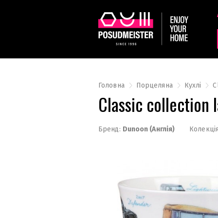
Головна
Порцеляна
Кухлі
Сl
Сlassic collectio
Бренд:
Dunoon (Англія)
Колекція