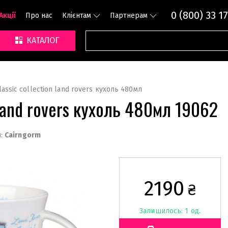
0 (800) 33 17
Акції
Про нас
Клієнтам
Партнерам
КАТАЛОГ
assic collection land rovers кухоль 480мл
n land rovers кухоль 480мл 19062
:
Cairngorm
2190
₴
Залишилось: 1 од.