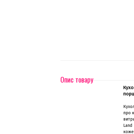
Опис товару
Кухо
порц
Кухол
про к
витри
Land 
кожен