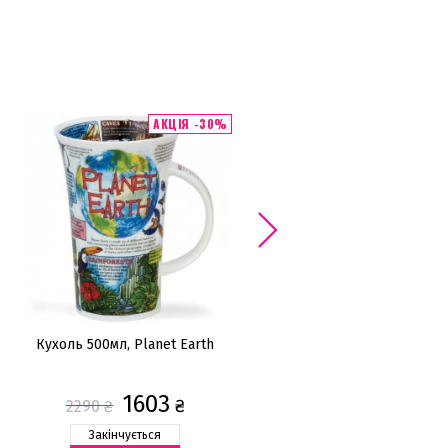
АКЦІЯ -30%
Кухоль 500мл, Planet Earth
Кухоль 350мл
1603
620
₴
₴
2290
₴
Закінчується
Закінчується