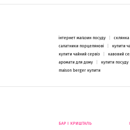
інтернет магазин посуду
склянка
салатники порцелянові
купити ч
купити чайний сервіз
кавовий се
аромати для дому
купити посуду
maison berger купити
БАР І КРИШТАЛЬ