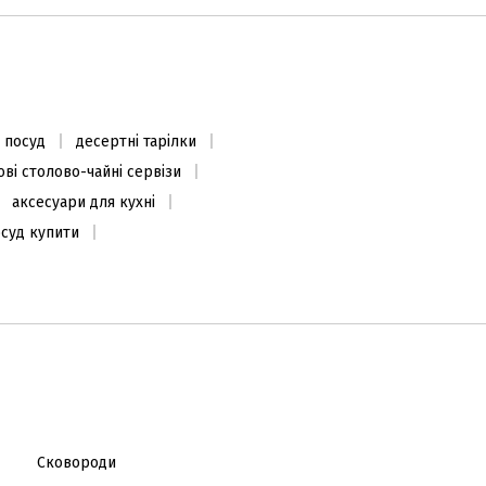
 посуд
десертні тарілки
ві столово-чайні сервізи
аксесуари для кухні
осуд купити
Сковороди