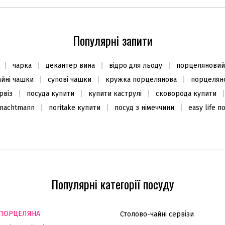
Популярні запити
чарка
декантер вина
відро для льоду
порцеляновий
айні чашки
супові чашки
кружка порцелянова
порцеляно
рвіз
посуда купити
купити каструлі
сковорода купити
 nachtmann
noritake купити
посуд з німеччини
easy life п
Популярні категорії посуду
ПОРЦЕЛЯНА
Столово-чайні сервізи