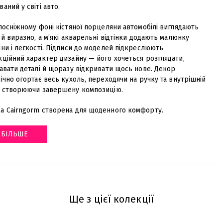
аний у світі авто.
лосніжному фоні кістяної порцеляни автомобілі виглядають
 й виразно, а м’які акварельні відтінки додають малюнку
ни і легкості. Підписи до моделей підкреслюють
кційний характер дизайну — його хочеться розглядати,
авати деталі й щоразу відкривати щось нове. Декор
ічно огортає весь кухоль, переходячи на ручку та внутрішній
, створюючи завершену композицію.
а Cairngorm створена для щоденного комфорту
.
БІЛЬШЕ
Ще з цієї колекції