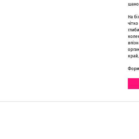
шанов
На бі
чітко
глиби
коле
впізн
орган
край
Форм