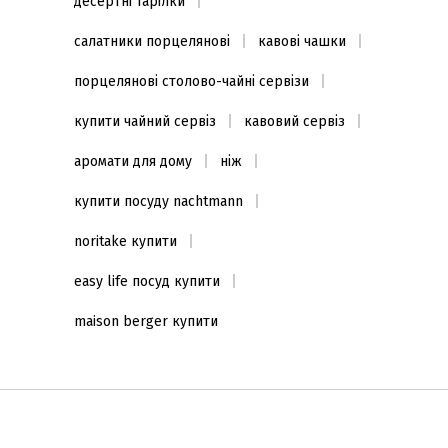
десертні тарілки
салатники порцелянові
кавові чашки
порцелянові столово-чайні сервізи
купити чайний сервіз
кавовий сервіз
аромати для дому
ніж
купити посуду nachtmann
noritake купити
easy life посуд купити
maison berger купити