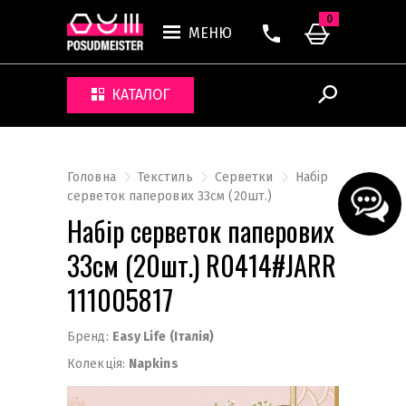
0
МЕНЮ
КАТАЛОГ
Головна
Текстиль
Серветки
Набір
серветок паперових 33см (20шт.)
Набір серветок паперових
33см (20шт.) R0414#JARR
111005817
Бренд:
Easy Life (Італія)
Колекція:
Napkins