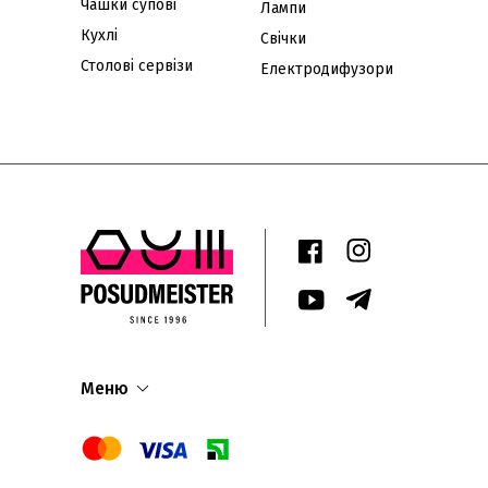
Чашки супові
Лампи
Кухлі
Свічки
Столові сервізи
Електродифузори
Меню