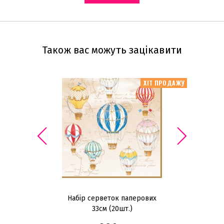
Також вас можуть зацікавити
ХІТ ПРОДАЖУ
Набір серветок паперових
Н
33см (20шт.)