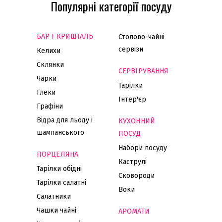
Популярні категорії посуду
БАР І КРИШТАЛЬ
Столово-чайні
сервізи
Келихи
Склянки
СЕРВІРУВАННЯ
Чарки
Тарілки
Глеки
Інтер'єр
Графіни
Відра для льоду і
КУХОННИЙ
шампанського
ПОСУД
Набори посуду
ПОРЦЕЛЯНА
Каструлі
Тарілки обідні
Сковороди
Тарілки салатні
Воки
Салатники
Чашки чайні
АРОМАТИ