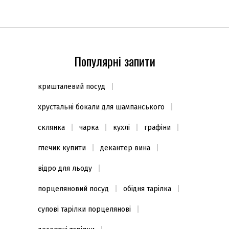
(20шт.)
Популярні запити
кришталевий посуд
хрустальні бокали для шампанського
склянка
чарка
кухлі
графіни
глечик купити
декантер вина
відро для льоду
порцеляновий посуд
обідня тарілка
супові тарілки порцелянові