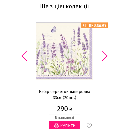
Ще з цієї колекції
ХІТ ПРОДАЖУ
Набір серветок паперових
Н
33см (20шт.)
290
₴
В наявності