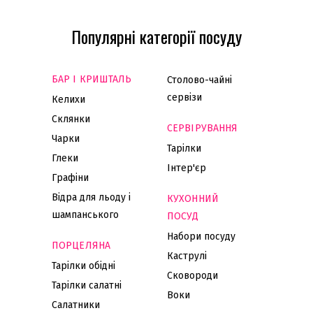
Популярні категорії посуду
БАР І КРИШТАЛЬ
Столово-чайні
сервізи
Келихи
Склянки
СЕРВІРУВАННЯ
Чарки
Тарілки
Глеки
Інтер'єр
Графіни
Відра для льоду і
КУХОННИЙ
шампанського
ПОСУД
Набори посуду
ПОРЦЕЛЯНА
Каструлі
Тарілки обідні
Сковороди
Тарілки салатні
Воки
Салатники