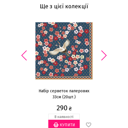
Ще з цієї колекції
Набір серветок паперових
Н
33см (20шт.)
290
₴
В наявності