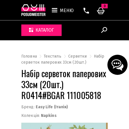
0
МЕНЮ
КАТАЛОГ
Головна
Текстиль
Серветки
Набір
серветок паперових 33см (20шт.)
Набір серветок паперових
33см (20шт.)
R0414#BGAR 111005818
Бренд:
Easy Life (Італія)
Колекція:
Napkins