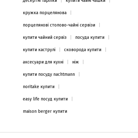
десертні тарілки
купити чайні чашки
кружка порцелянова
порцелянові столово-чайні сервізи
купити чайний сервіз
посуда купити
купити каструлі
сковорода купити
аксесуари для кухні
ніж
купити посуду nachtmann
noritake купити
easy life посуд купити
maison berger купити