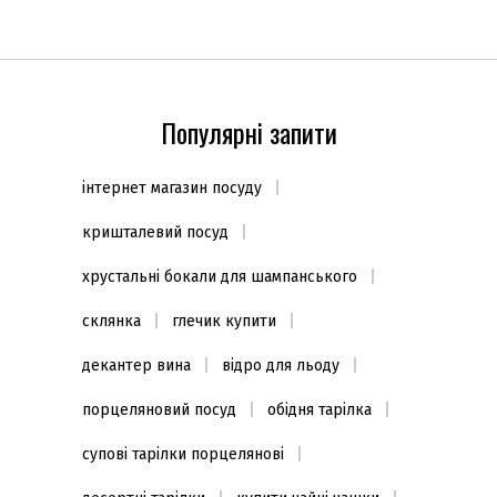
(20шт.)
Популярні запити
інтернет магазин посуду
кришталевий посуд
хрустальні бокали для шампанського
склянка
глечик купити
декантер вина
відро для льоду
порцеляновий посуд
обідня тарілка
супові тарілки порцелянові