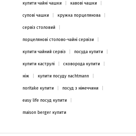
купити чайні чашки
кавові чашки
супові чашки
кружка порцелянова
сервіз столовий
порцелянові столово-чайні сервізи
купити чайний сервіз
посуда купити
купити каструлі
сковорода купити
ніж
купити посуду nachtmann
noritake купити
посуд з німеччини
easy life посуд купити
maison berger купити