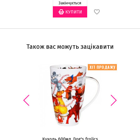
Закінчується
Також вас можуть зацікавити
ХІТ ПРОДАЖУ
Кухоль 600мл, Dog's frolics
Ку