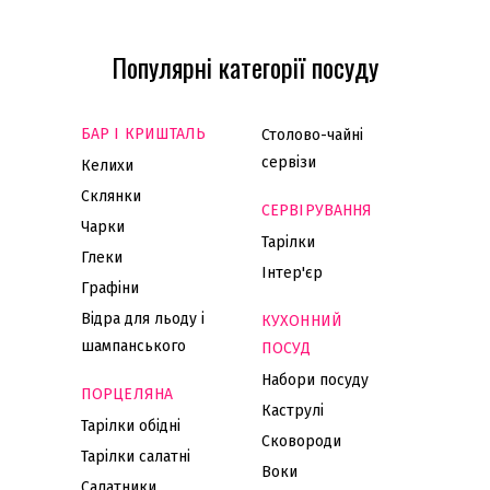
Популярні категорії посуду
БАР І КРИШТАЛЬ
Столово-чайні
сервізи
Келихи
Склянки
СЕРВІРУВАННЯ
Чарки
Тарілки
Глеки
Інтер'єр
Графіни
Відра для льоду і
КУХОННИЙ
шампанського
ПОСУД
Набори посуду
ПОРЦЕЛЯНА
Каструлі
Тарілки обідні
Сковороди
Тарілки салатні
Воки
Салатники