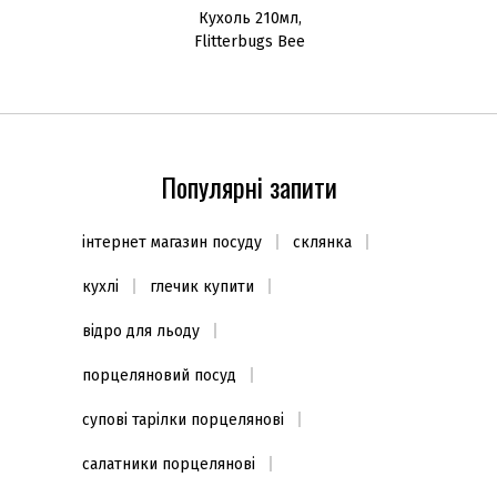
Кухоль 210мл,
Flitterbugs Bee
Популярні запити
інтернет магазин посуду
склянка
кухлі
глечик купити
відро для льоду
порцеляновий посуд
супові тарілки порцелянові
салатники порцелянові