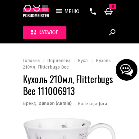
0
МЕНЮ
КАТАЛОГ
Головна
Порцеляна
Кухлі
Кухоль
210мл, Flitterbugs Bee
Кухоль 210мл, Flitterbugs
Bee 111006913
Бренд:
Dunoon (Англія)
Колекція:
Jura