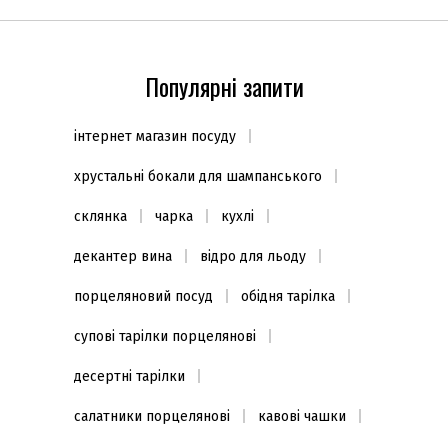
Популярні запити
інтернет магазин посуду
хрустальні бокали для шампанського
склянка
чарка
кухлі
декантер вина
відро для льоду
порцеляновий посуд
обідня тарілка
супові тарілки порцелянові
десертні тарілки
салатники порцелянові
кавові чашки