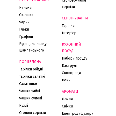
БАР І КРИШТАЛЬ
Столово-чайні
сервізи
Келихи
Склянки
СЕРВІРУВАННЯ
Чарки
Тарілки
Глеки
Інтер'єр
Графіни
Відра для льоду і
КУХОННИЙ
шампанського
ПОСУД
Набори посуду
ПОРЦЕЛЯНА
Каструлі
Тарілки обідні
Сковороди
Тарілки салатні
Воки
Салатники
Чашки чайні
АРОМАТИ
Чашки супові
Лампи
Кухлі
Свічки
Столові сервізи
Електродифузори