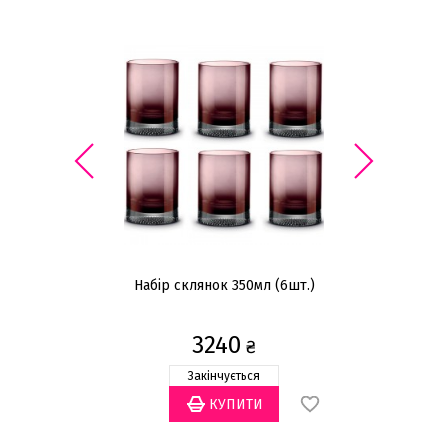
Набір склянок 350мл (6шт.)
3240
₴
Закінчується