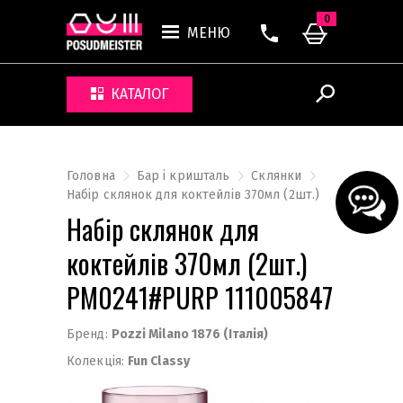
0
МЕНЮ
КАТАЛОГ
Головна
Бар і кришталь
Склянки
Набір склянок для коктейлів 370мл (2шт.)
Набір склянок для
коктейлів 370мл (2шт.)
PM0241#PURP 111005847
Бренд:
Pozzi Milano 1876 (Італія)
Колекція:
Fun Classy