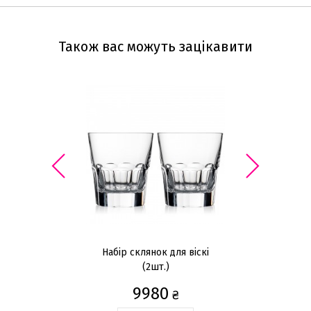
Також вас можуть зацікавити
Набір склянок для віскі
Н
(2шт.)
9980
₴