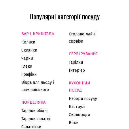
Популярні категорії посуду
БАР І КРИШТАЛЬ
Столово-чайні
сервізи
Келихи
Склянки
СЕРВІРУВАННЯ
Чарки
Тарілки
Глеки
Інтер'єр
Графіни
Відра для льоду і
КУХОННИЙ
шампанського
ПОСУД
Набори посуду
ПОРЦЕЛЯНА
Каструлі
Тарілки обідні
Сковороди
Тарілки салатні
Воки
Салатники