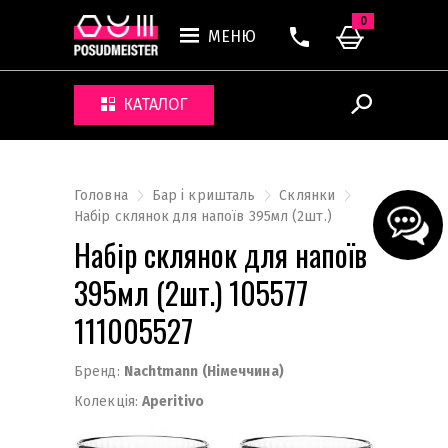
0
МЕНЮ
КАТАЛОГ
Головна
Бар і кришталь
Склянки
Набір склянок для напоїв 395мл (2шт.)
Набір склянок для напоїв
395мл (2шт.) 105577
111005527
Бренд:
Nachtmann (Німеччина)
Колекція:
Aperitivo