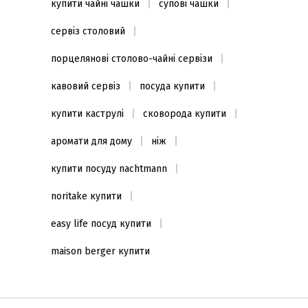
купити чайні чашки
супові чашки
сервіз столовий
порцелянові столово-чайні сервізи
кавовий сервіз
посуда купити
купити каструлі
сковорода купити
аромати для дому
ніж
купити посуду nachtmann
noritake купити
easy life посуд купити
maison berger купити