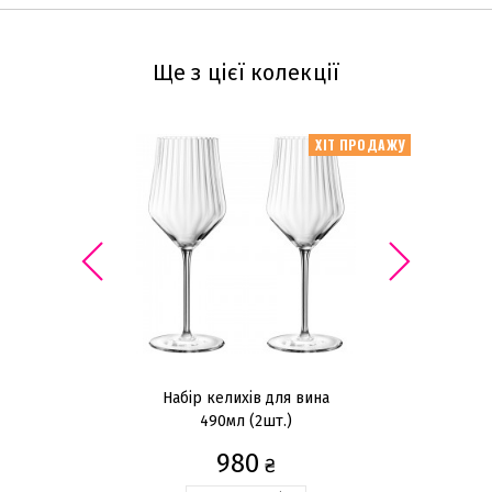
Ще з цієї колекції
ХІТ ПРОДАЖУ
Набір келихів для вина
На
490мл (2шт.)
980
₴