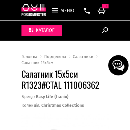
0
МЕНЮ
КАТАЛОГ
Головна
Порцеляна
Салатники
Салатник 15x5см
Салатник 15x5см
R1323#CTAL 111006362
Бренд:
Easy Life (Італія)
Колекція:
Christmas Collections