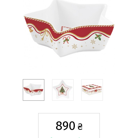
890
₴