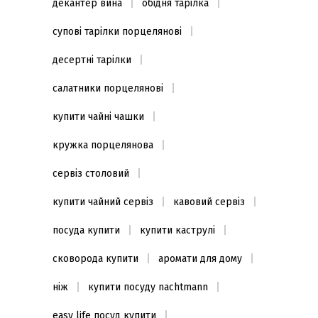
декантер вина
обідня тарілка
супові тарілки порцелянові
десертні тарілки
салатники порцелянові
купити чайні чашки
кружка порцелянова
сервіз столовий
купити чайний сервіз
кавовий сервіз
посуда купити
купити каструлі
сковорода купити
аромати для дому
ніж
купити посуду nachtmann
easy life посуд купити