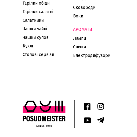
Тарілки обідні
Сковороди
Тарілки салатні
Воки
Салатники
Чашки чайні
АРОМАТИ
Чашки супові
Лампи
Кухлі
Свічки
Столові сервізи
Електродифузори