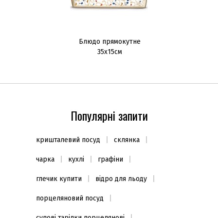
Блюдо прямокутне
35x15см
Популярні запити
кришталевий посуд
склянка
чарка
кухлі
графіни
глечик купити
відро для льоду
порцеляновий посуд
супові тарілки порцелянові