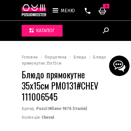
0
МЕНЮ
КАТАЛОГ
Головна
Порцеляна
Блюда
Блюдо
прямокутне 35x15см
Блюдо прямокутне
35x15см PM0131#CHEV
111006545
Бренд:
Pozzi Milano 1876 (Італія)
Колекція:
Cheval