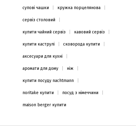
супові чашки
кружка порцелянова
сервіз столовий
купити чайний сервіз
кавовий сервіз
купити каструлі
сковорода купити
аксесуари для кухні
аромати для дому
ніж
купити посуду nachtmann
noritake купити
посуд з німеччини
maison berger купити