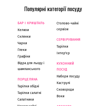
Популярні категорії посуду
БАР І КРИШТАЛЬ
Столово-чайні
сервізи
Келихи
Склянки
СЕРВІРУВАННЯ
Чарки
Тарілки
Глеки
Інтер'єр
Графіни
Відра для льоду і
КУХОННИЙ
шампанського
ПОСУД
Набори посуду
ПОРЦЕЛЯНА
Каструлі
Тарілки обідні
Сковороди
Тарілки салатні
Воки
Салатники