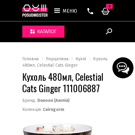
0
МЕНЮ
КАТАЛОГ
Головна
Порцеляна
Кухлі
Кухоль
480мл, Celestial Cats Ginger
Кухоль 480мл, Celestial
Cats Ginger 111006887
Бренд:
Dunoon (Англія)
Колекція:
Cairngorm