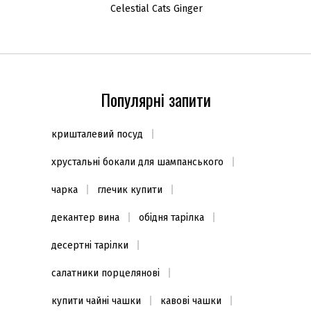
Celestial Cats Ginger
Популярні запити
кришталевий посуд
хрустальні бокали для шампанського
чарка
глечик купити
декантер вина
обідня тарілка
десертні тарілки
салатники порцелянові
купити чайні чашки
кавові чашки