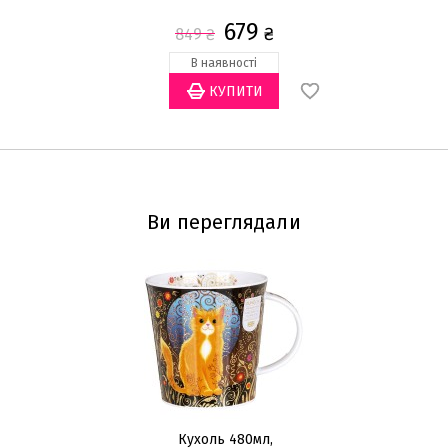
679
₴
849
₴
В наявності
Ви переглядали
Кухоль 480мл,