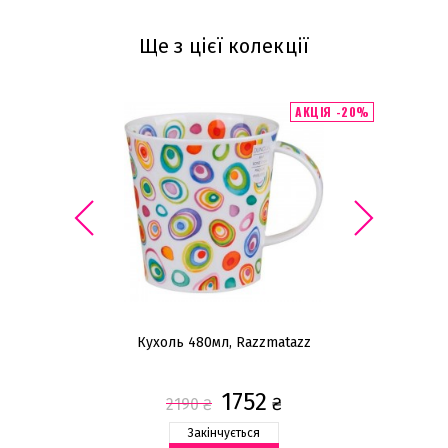
Ще з цієї колекції
АКЦІЯ -20%
Кухоль 480мл, Razzmatazz
Сla
1752
₴
2190
₴
Закінчується