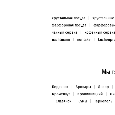
Football
2190
₴
хрустальная посуда
хрустальные
Заканчивается
фарфоровая посуда
фарфоровые
чайный сервиз
кофейный серви
nachtmann
noritake
küchenpro
ХИТ ПРОДАЖ
Мы т
Бердянск
Бровары
Днепр
Кременчуг
Кропивницкий
Ли
Набор палочек 24см (8шт.)
Славянск
Сумы
Тернополь
235
₴