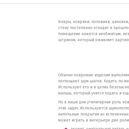
В наличии
Ковры, коврики, половики, циновки
стену постепенно отходит в прошлое
помещение кажется необжитым, неза
штрихом, который оживляет картину
Обычно ковровые изделия выполняют
поглощают шум шагов. Ходить по мя
Используют его и в целях безопасно
малыш, который учится ходить и еще
Но в наши дни утилитарная роль ко
этих задач. Используются шумопог
напольные покрытия из вспененных 
может играть в интерьере две роли
акцент, центральная деталь 