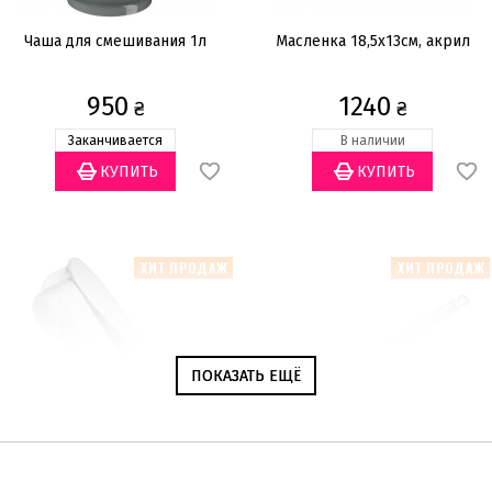
Чаша для смешивания 1л
Масленка 18,5х13см, акрил
950
1240
₴
₴
Заканчивается
В наличии
ХИТ ПРОДАЖ
ХИТ ПРОДАЖ
ПОКАЗАТЬ ЕЩЁ
ПОКАЗАТЬ ЕЩЁ
Пресс для чеснока, алюминий
Лопатка 37см