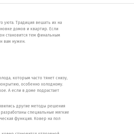
о уюта. Традиция вешать их на
новке домов и квартир. Если
 он становится тем финальным
н вам нужен.
ода, которым часто тянет снизу,
покрытию, особенно холодному.
ое. А если в доме подрастает
оявились другие методы решения
 разработаны специальные мягкие
ческая функция. Ковер на пол
й ковер становится отправной