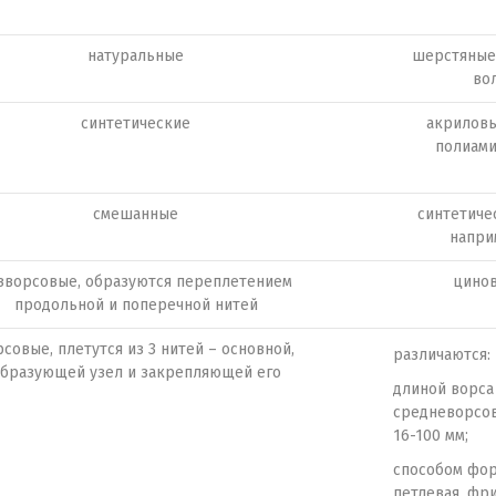
натуральные
шерстяные,
вол
синтетические
акриловы
полиами
смешанные
синтетиче
напри
зворсовые, образуются переплетением
цинов
продольной и поперечной нитей
совые, плетутся из 3 нитей – основной,
различаются:
бразующей узел и закрепляющей его
длиной ворса
средневорсов
16-100 мм;
способом фор
петлевая, фр