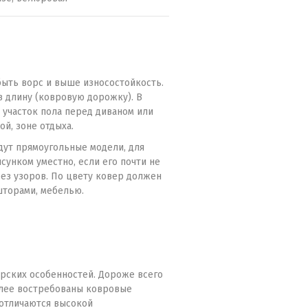
быть ворс и выше износостойкость.
 длину (ковровую дорожку). В
 участок пола перед диваном или
й, зоне отдыха.
дут прямоугольные модели, для
унком уместно, если его почти не
ез узоров. По цвету ковер должен
шторами, мебелью.
ерских особенностей. Дороже всего
более востребованы ковровые
 отличаются высокой