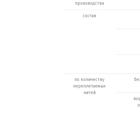
производства
состав
по количеству
бе
переплетаемых
нитей
вор
о