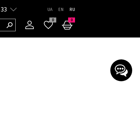
 33
RU
0
0