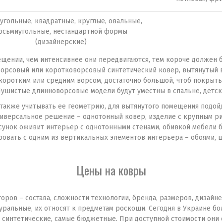
угольные, квадратные, круглые, овальные,
осьмиугольные, нестандартной формы
(дизайнерские)
щении, чем интенсивнее они передвигаются, тем короче должен 
орсовый или коротковорсовый синтетический ковер, вытянутый в
коротким или средним ворсом, достаточно большой, чтоб покрыть
Пушистые длинноворсовые модели будут уместны в спальне, детско
также учитывать ее геометрию, для вытянутого помещения подой
ниверсальное решение – однотонный ковер, изделие с крупным рис
сунок оживит интерьер с однотонными стенами, обивкой мебели б
ровать с одним из вертикальных элементов интерьера – обоями, 
Цены на ковры
оров – состава, сложности технологии, бренда, размеров, дизайн
туральные, их относят к предметам роскоши. Сегодня в Украине 
о синтетические, самые бюджетные. При доступной стоимости они