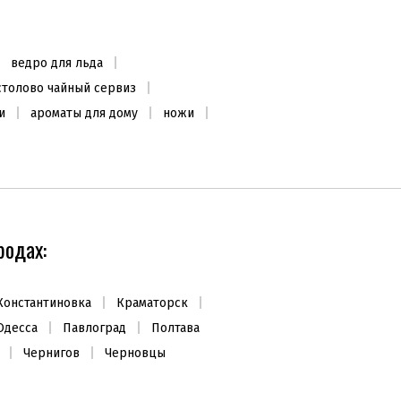
держателем, бамбук
1250
₴
ведро для льда
Заканчивается
столово чайный сервиз
и
ароматы для дому
ножи
одах:
Константиновка
Краматорск
Одесса
Павлоград
Полтава
Чернигов
Черновцы