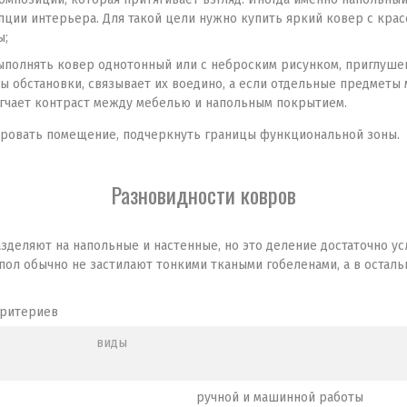
пции интерьера. Для такой цели нужно купить яркий ковер с кра
ы;
полнять ковер однотонный или с неброским рисунком, приглуше
ы обстановки, связывает их воедино, а если отдельные предметы
ягчает контраст между мебелью и напольным покрытием.
ровать помещение, подчеркнуть границы функциональной зоны.
Разновидности ковров
зделяют на напольные и настенные, но это деление достаточно ус
ол обычно не застилают тонкими ткаными гобеленами, а в осталь
критериев
виды
ручной и машинной работы