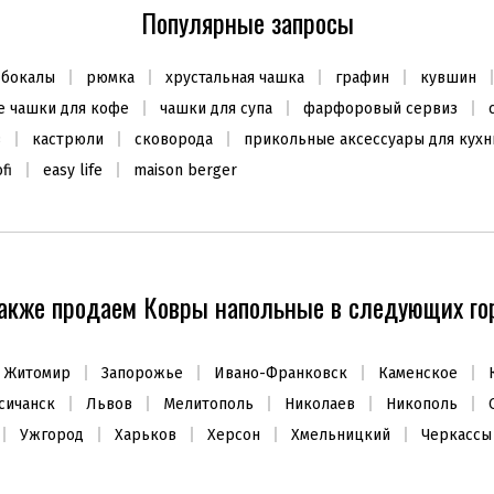
Популярные запросы
1115
1400
₴
₴
 бокалы
рюмка
хрустальная чашка
графин
кувшин
Заканчивается
В наличии
 чашки для кофе
чашки для супа
фарфоровый сервиз
з
кастрюли
сковорода
прикольные аксессуары для кухн
fi
easy life
maison berger
ХИТ ПРОДАЖ
ХИТ ПРОДАЖ
акже продаем Ковры напольные в следующих гор
Житомир
Запорожье
Ивано-Франковск
Каменское
сичанск
Львов
Мелитополь
Николаев
Никополь
Кувшин 1,3л
Набор ковриков круглых
Ужгород
Харьков
Херсон
Хмельницкий
Черкассы
34,5см (2шт.)
2730
980
₴
₴