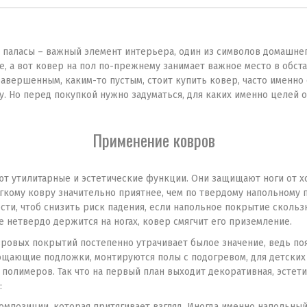
В наличии
Заканчивается
, паласы – важный элемент интерьера, один из символов домашнег
, а вот ковер на пол по-прежнему занимает важное место в обста
вершенным, каким-то пустым, стоит купить ковер, часто именно
. Но перед покупкой нужно задуматься, для каких именно целей о
Применение ковров
 утилитарные и эстетические функции. Они защищают ноги от хол
гкому ковру значительно приятнее, чем по твердому напольному 
сти, чтоб снизить риск падения, если напольное покрытие скользк
 нетвердо держится на ногах, ковер смягчит его приземление.
вровых покрытий постепенно утрачивает былое значение, ведь п
лощающие подложки, монтируются полы с подогревом, для детских
полимеров. Так что на первый план выходит декоративная, эстети
:
композиции, которая притягивает взгляд. Иногда именно напольны