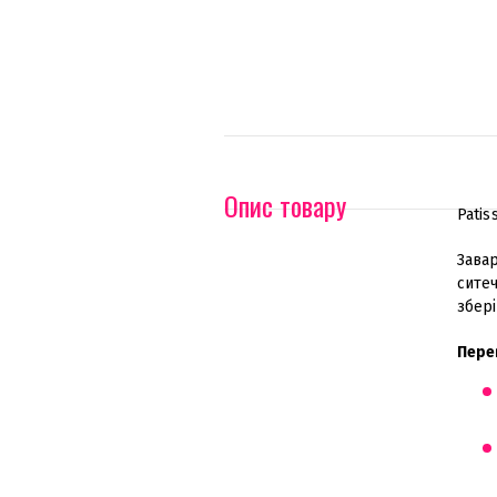
Опис товару
Patis
Завар
сите
збері
Пере