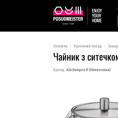
Головна
Кухонний посуд
Зава
Чайник з ситечко
Бренд:
Küchenprofi (Німеччина)