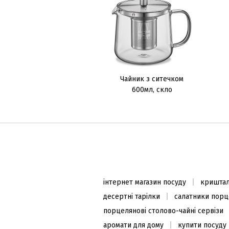
Чайник з ситечком
600мл, скло
інтернет магазин посуду
криштал
десертні тарілки
салатники порц
порцелянові столово-чайні сервізи
аромати для дому
купити посуду