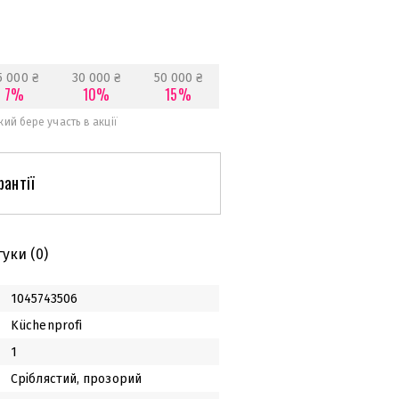
5 000 ₴
30 000 ₴
50 000 ₴
7%
10%
15%
ий бере участь в акції
рантії
гуки
(0)
1045743506
Küchenprofi
1
Сріблястий, прозорий