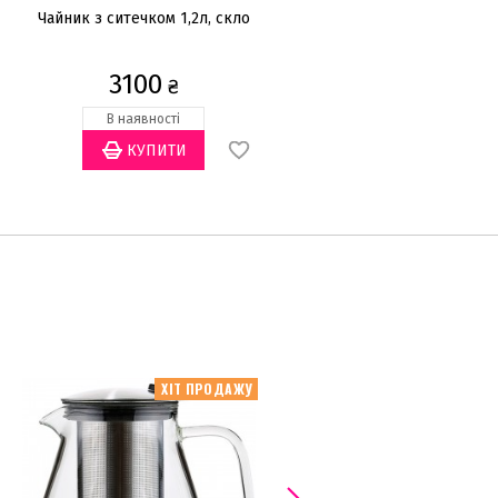
Чайник з ситечком 1,2л, скло
Чайник з ситечком 1,2л, ск
3100
2900
₴
₴
В наявності
Закінчується
ХІТ ПРОДАЖУ
ХІТ ПРОДА