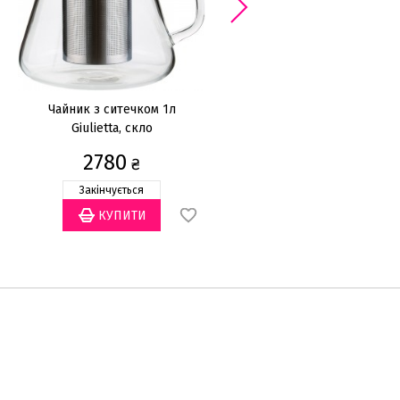
Чайник з ситечком 1л
Френч-прес для чаю та кав
Giulietta, скло
Nadine
2780
1500
₴
₴
Закінчується
Закінчується