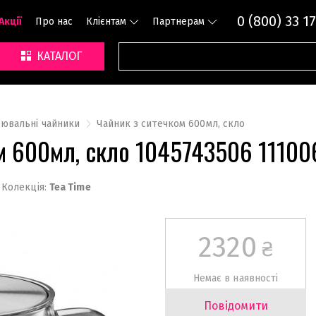
0 (800) 33 17
Акції
Про нас
Клієнтам
Партнерам
КАТАЛОГ
рювальні чайники
Чайник з ситечком 600мл, скло
м 600мл, скло 1045743506 1110
Колекція:
Tea Time
2320
₴
Немає в наявності
Повідомити