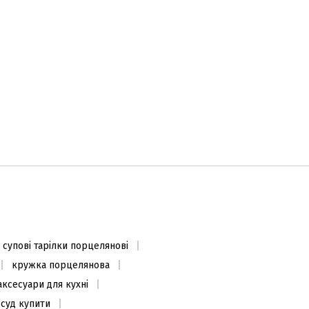
супові тарілки порцелянові
кружка порцелянова
аксесуари для кухні
осуд купити