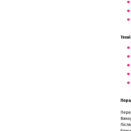
Техн
Пора
Пере
Вико
Післ
блиск