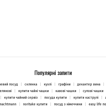
Популярні запити
евий посуд
склянка
кухлі
графіни
декантер вина
елянові
купити чайні чашки
кавові чашки
супові чашки
купити чайний сервіз
посуда купити
купити каструлі
 nachtmann
noritake купити
посуд з німеччини
easy life п