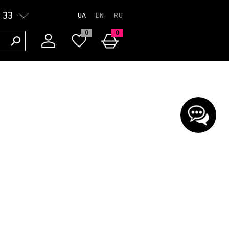
 33
UA
0
0