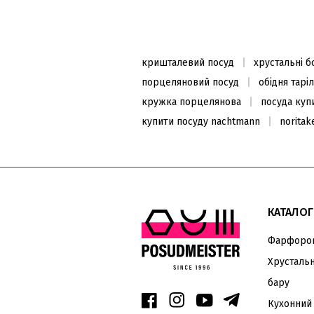
Каструля чавунна 24см,
червона
7984
₴
9980
₴
кришталевий посуд
хрустальні 
Закінчується
порцеляновий посуд
обідня тарі
кружка порцелянова
посуда куп
купити посуду nachtmann
noritak
ХІТ ПРОДАЖУ
КАТАЛОГ
Фарфоров
Хрустальн
Набір аераторів для вина
бару
9,5см (2шт.)
Кухонний