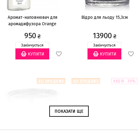
Аромат-наповнювач для
Відро для льоду 15,3см
аромадифузора Orange
Cinnamon 200мл
950
13900
₴
₴
Закінчується
Закінчується
ХІТ ПРОДАЖУ
ХІТ ПРОДАЖУ
АКЦІЯ -30%
ПОКАЗАТИ ЩЕ
ПОКАЗАТИ ЩЕ