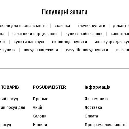
Миска 1,5л/16см, сталь 18/10
Салатник 17см
Популярні запити
1320
823
₴
₴
1175
₴
бокали для шампанського
склянка
глечик купити
деканте
В наявності
В наявності
лка
салатники порцелянові
купити чайні чашки
кавові ч
ити
купити каструлі
сковорода купити
аксесуари для ку
e купити
посуд з німеччини
easy life посуд купити
maison
ХІТ ПРОДАЖУ
ХІТ ПРОДАЖУ
АКЦІЯ -30%
 ТОВАРІВ
POSUDMEISTER
Інформація
ий посуд
Про нас
Як замовити
ий посуд для
Акції
Доставка
Набір склянок для віскі 305мл
Блюдо 32см
Салони
Оплата
(4 шт.)
 посуд
Новини
Програма лояльності