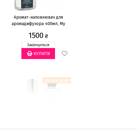
Аромат-наповнювач для
аромадифузора 400мл, My
home free for tobacco odour
1500
₴
Закінчується
ХІТ ПРОДАЖУ