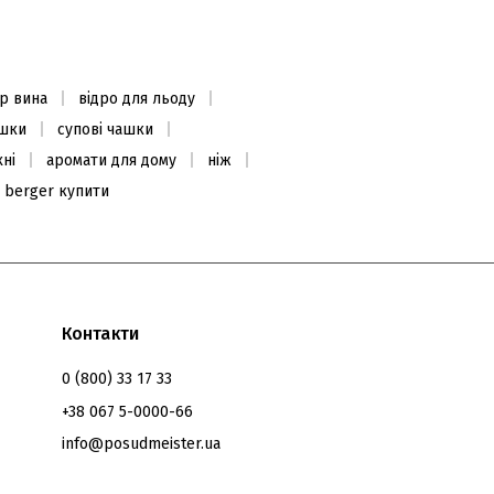
Подарунковий набір Starck
Peau D'Ailleurs 500мл, скло
5990
₴
р вина
відро для льоду
Закінчується
ашки
супові чашки
хні
аромати для дому
ніж
 berger купити
Контакти
0 (800) 33 17 33
+38 067 5-0000-66
info@posudmeister.ua