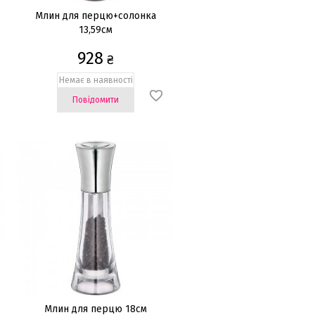
Млин для перцю+солонка
13,59см
928
₴
Немає в наявності
Повідомити
Млин для перцю 18см