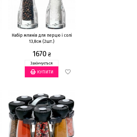
Набір млинів для перцю і солі
13,8см (2шт.)
1670
₴
Закінчується