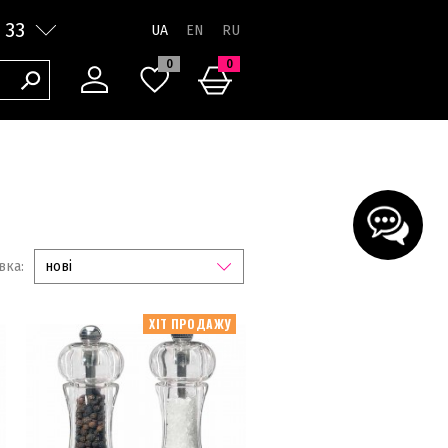
 33
UA
0
0
вка:
нові
ХІТ ПРОДАЖУ