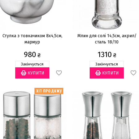
Ступка з товкачиком 8х4,5см,
Млин для солі 14,5см, акрил/
мармур
сталь 18/10
980
1310
₴
₴
Закінчується
Закінчується
ХІТ ПРОДАЖУ