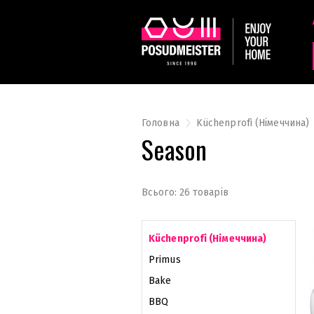
Головна
Küchenprofi (Німеччина)
Season
Всього: 26 товарів
Küchenprofi (Німеччина)
Primus
Bake
BBQ