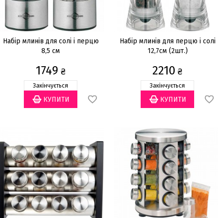
Набір млинів для солі і перцю
Набір млинів для перцю і солі
8,5 см
12,7см (2шт.)
1749
2210
₴
₴
Закінчується
Закінчується