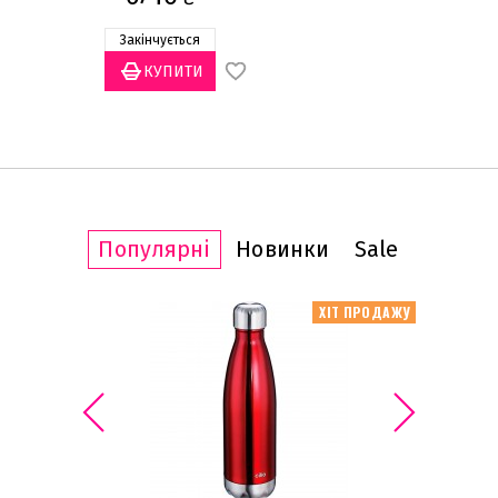
Omega
Закінчується
Qouin
Remembrance
Shine
Sofia
Stop
Популярні
Новинки
Sale
ІТ ПРОДАЖУ
ХІТ ПРОДАЖУ