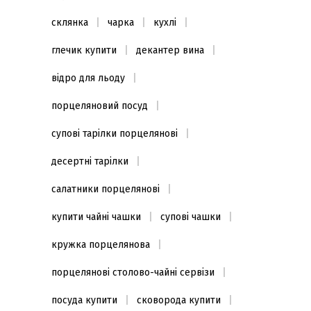
склянка
чарка
кухлі
глечик купити
декантер вина
відро для льоду
порцеляновий посуд
супові тарілки порцелянові
десертні тарілки
салатники порцелянові
купити чайні чашки
супові чашки
кружка порцелянова
порцелянові столово-чайні сервізи
посуда купити
сковорода купити