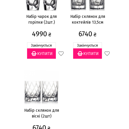
90 Degrees
Armonia
Набір чарок для
Набір склянок для
горілки (2шт.)
коктейлів 13,5см
Aulide
(2шт.)
4990
6740
Aulide Gold
₴
₴
Aulide Platino
Закінчується
Закінчується
Aurea
Avenue
Cubism
Diamond
Domus Aurea
Fresh
Gallia
Набір склянок для
Gallia Gold
віскі (2шт)
Globe
6740
₴
Manhattan