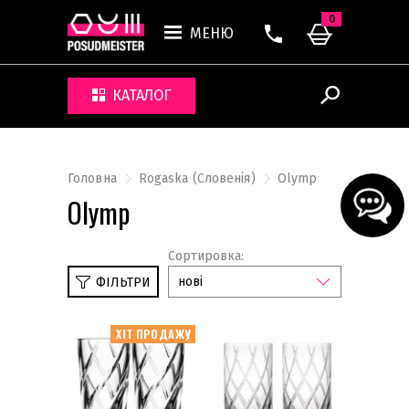
0
МЕНЮ
КАТАЛОГ
Головна
Rogaska (Словенія)
Olymp
Olymp
Сортировка:
нові
ФІЛЬТРИ
ХІТ ПРОДАЖУ
Venere
Royal
Olymp