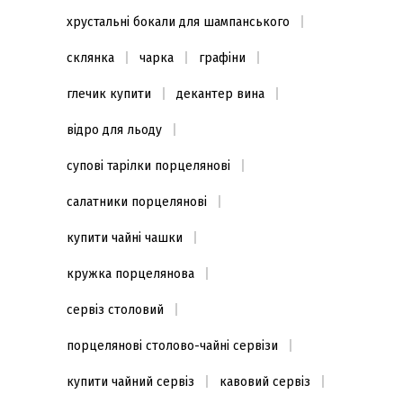
хрустальні бокали для шампанського
склянка
чарка
графіни
глечик купити
декантер вина
відро для льоду
супові тарілки порцелянові
салатники порцелянові
купити чайні чашки
кружка порцелянова
сервіз столовий
порцелянові столово-чайні сервізи
купити чайний сервіз
кавовий сервіз