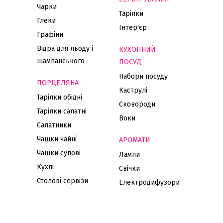
Чарки
Тарілки
Глеки
Інтер'єр
Графіни
Відра для льоду і
КУХОННИЙ
шампанського
ПОСУД
Набори посуду
ПОРЦЕЛЯНА
Каструлі
Тарілки обідні
Сковороди
Тарілки салатні
Воки
Салатники
Чашки чайні
АРОМАТИ
Чашки супові
Лампи
Кухлі
Свічки
Столові сервізи
Електродифузори