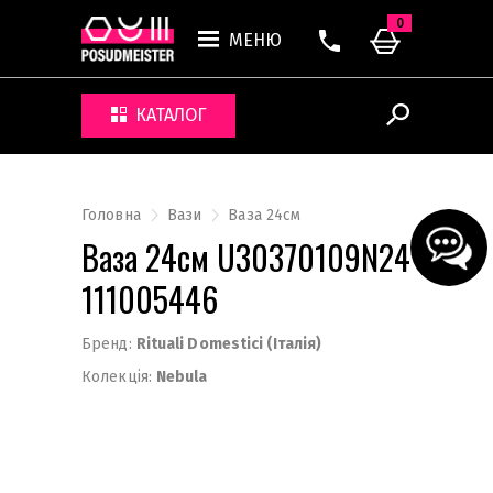
0
МЕНЮ
КАТАЛОГ
Головна
Вази
Ваза 24см
Ваза 24см U30370109N24
111005446
Бренд:
Rituali Domestici (Італія)
Колекція:
Nebula