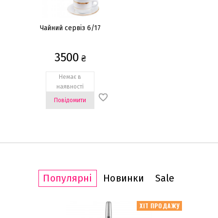
Mooney Gold
Platinum Tracy
Чайний сервіз 6/17
Plus
3500
₴
Немає в
наявності
Повідомити
Популярні
Новинки
Sale
ІТ ПРОДАЖУ
ХІТ ПРОДАЖУ