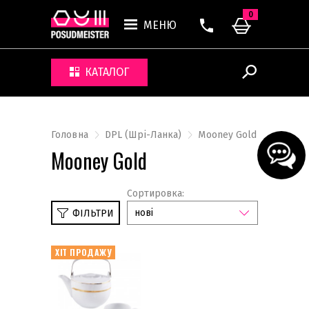
0
МЕНЮ
КАТАЛОГ
Головна
DPL (Шрі-Ланка)
Mooney Gold
Mooney Gold
Сортировка:
нові
ФІЛЬТРИ
ХІТ ПРОДАЖУ
Broken Lines
Eden
Miselenius