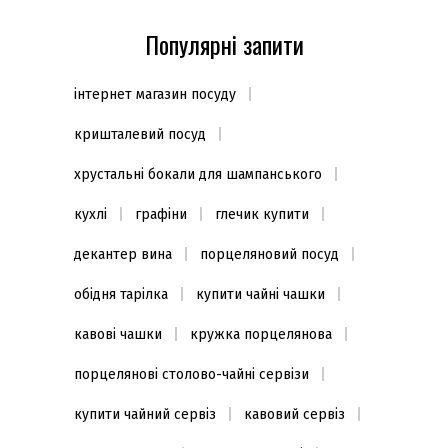
Популярні запити
інтернет магазин посуду
кришталевий посуд
хрустальні бокали для шампанського
кухлі
графіни
глечик купити
декантер вина
порцеляновий посуд
обідня тарілка
купити чайні чашки
кавові чашки
кружка порцелянова
порцелянові столово-чайні сервізи
купити чайний сервіз
кавовий сервіз