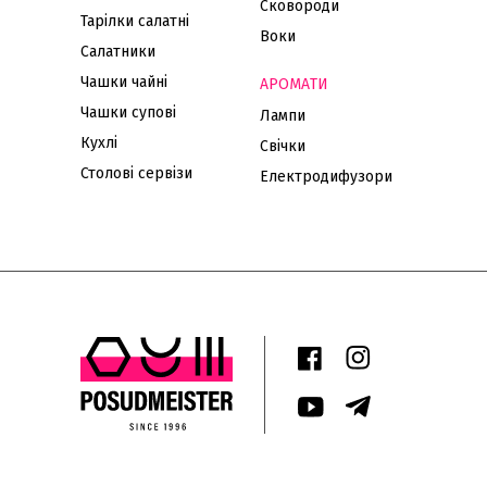
Сковороди
Тарілки салатні
Воки
Салатники
Чашки чайні
АРОМАТИ
Чашки супові
Лампи
Кухлі
Свічки
Столові сервізи
Електродифузори