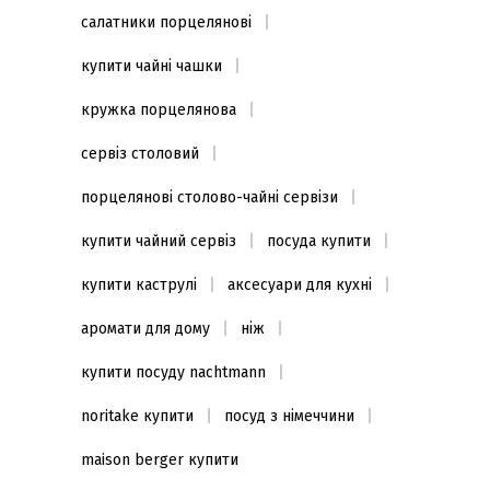
салатники порцелянові
купити чайні чашки
кружка порцелянова
сервіз столовий
порцелянові столово-чайні сервізи
купити чайний сервіз
посуда купити
купити каструлі
аксесуари для кухні
аромати для дому
ніж
купити посуду nachtmann
noritake купити
посуд з німеччини
maison berger купити