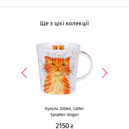
Ще з цієї колекції
Кухоль 320мл, Catter
Ку
Splatter Ginger
2150
₴