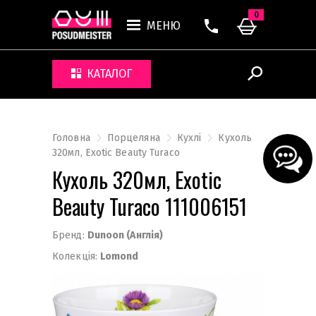
0
МЕНЮ
КАТАЛОГ
Головна
Порцеляна
Кухлі
Кухоль
320мл, Exotic Beauty Turaco
Кухоль 320мл, Exotic
Beauty Turaco 111006151
Бренд:
Dunoon (Англія)
Колекція:
Lomond