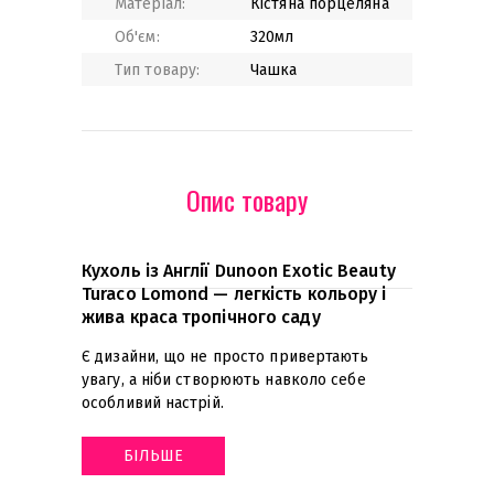
Матеріал:
Кістяна порцеляна
Об'єм:
320мл
Тип товару:
Чашка
Опис товару
​Кухоль із Англії Dunoon Exotic Beauty
Turaco Lomond — легкість кольору і
жива краса тропічного саду
Є дизайни, що не просто привертають
увагу, а ніби створюють навколо себе
особливий настрій
.
БІЛЬШЕ