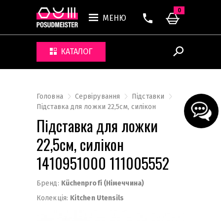
0
МЕНЮ
КАТАЛОГ
Головна
Сервірування
Підставки
Підставка для ложки 22,5см, силікон
Підставка для ложки
22,5см, силікон
1410951000 111005552
Бренд:
Küchenprofi (Німеччина)
Колекція:
Kitchen Utensils