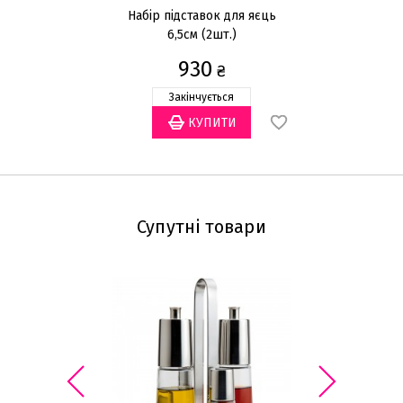
Набір підставок для яєць
6,5см (2шт.)
в
930
₴
Закінчується
Супутні товари