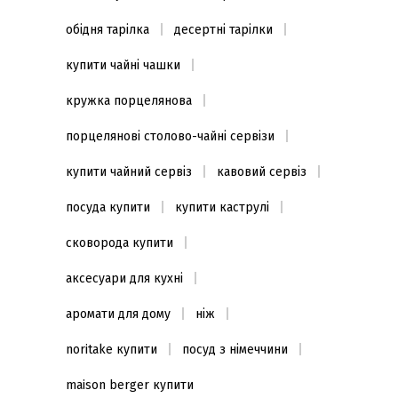
обідня тарілка
десертні тарілки
купити чайні чашки
кружка порцелянова
порцелянові столово-чайні сервізи
купити чайний сервіз
кавовий сервіз
посуда купити
купити каструлі
сковорода купити
аксесуари для кухні
аромати для дому
ніж
noritake купити
посуд з німеччини
maison berger купити