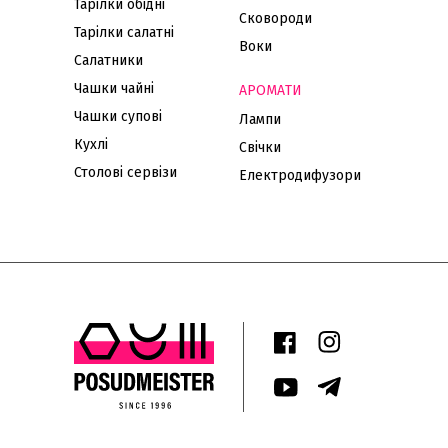
Тарілки обідні
Сковороди
Тарілки салатні
Воки
Салатники
Чашки чайні
АРОМАТИ
Чашки супові
Лампи
Кухлі
Свічки
Столові сервізи
Електродифузори