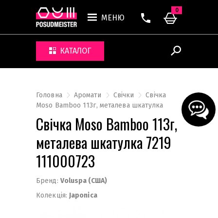
0
МЕНЮ
КАТАЛОГ
Головна
Аромати
Свічки
Свічка
Moso Bamboo 113г, металева шкатулка
Свічка Moso Bamboo 113г,
металева шкатулка 7219
111000723
Бренд:
Voluspa (США)
Колекція:
Japonica