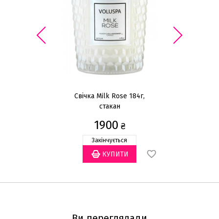
Свічка Milk Rose 184г,
С
стакан
1900
₴
Закінчується
Ви переглядали