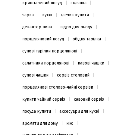
кришталевий посуд
склянка
чарка
кухлі
глечик купити
декантер вина
відро для льоду
порцеляновий посуд
обідня тарілка
супові тарілки порцелянові
салатники порцелянові
кавові чашки
супові чашки
сервіз столовий
порцелянові столово-чайні сервізи
купити чайний сервіз
кавовий сервіз
посуда купити
аксесуари для кухні
аромати для дому
ніж