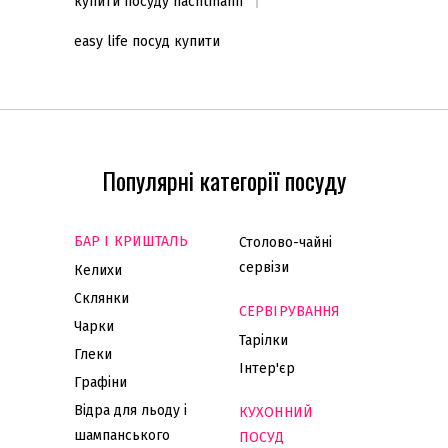
купити посуду nachtmann
easy life посуд купити
Популярні категорії посуду
БАР І КРИШТАЛЬ
Столово-чайні
сервізи
Келихи
Склянки
СЕРВІРУВАННЯ
Чарки
Тарілки
Глеки
Інтер'єр
Графіни
Відра для льоду і
КУХОННИЙ
шампанського
ПОСУД