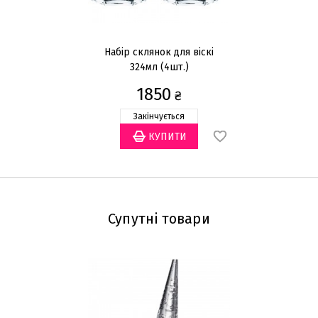
Набір склянок для віскі
Н
324мл (4шт.)
1850
₴
Закінчується
Супутні товари