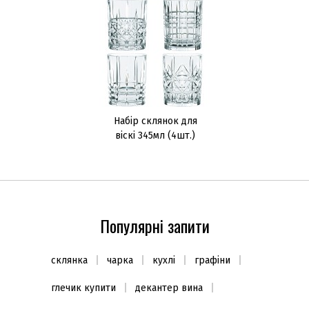
Набір склянок для
віскі 345мл (4шт.)
Популярні запити
склянка
чарка
кухлі
графіни
глечик купити
декантер вина