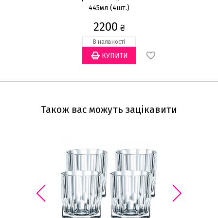
445мл (4шт.)
н
2200
₴
В наявності
Також вас можуть зацікавити