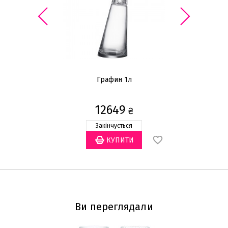
Графин 1л
Н
12649
₴
Закінчується
Ви переглядали