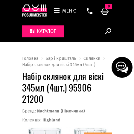
0
МЕНЮ
КАТАЛОГ
Головна
Бар і кришталь
Склянки
Набір склянок для віскі 345мл (4шт.)
Набір склянок для віскі
345мл (4шт.) 95906
21200
Бренд:
Nachtmann (Німеччина)
Колекція:
Highland