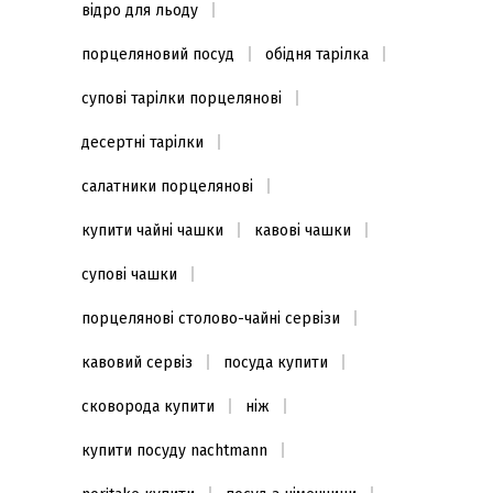
відро для льоду
порцеляновий посуд
обідня тарілка
супові тарілки порцелянові
десертні тарілки
салатники порцелянові
купити чайні чашки
кавові чашки
супові чашки
порцелянові столово-чайні сервізи
кавовий сервіз
посуда купити
сковорода купити
ніж
купити посуду nachtmann