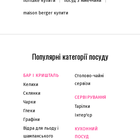
noritake купити
посуд з німеччини
maison berger купити
Популярні категорії посуду
БАР І КРИШТАЛЬ
Столово-чайні
сервізи
Келихи
Склянки
СЕРВІРУВАННЯ
Чарки
Тарілки
Глеки
Інтер'єр
Графіни
Відра для льоду і
КУХОННИЙ
шампанського
ПОСУД