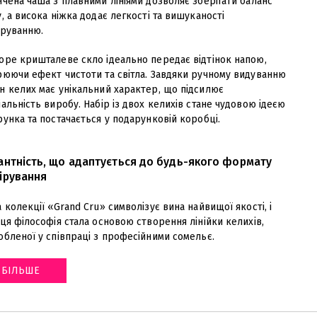
чена чаша з плавними лініями дозволяє зберігати баланс
, а висока ніжка додає легкості та вишуканості
іруванню.
оре кришталеве скло ідеально передає відтінок напою,
рюючи ефект чистоти та світла. Завдяки ручному видуванню
н келих має унікальний характер, що підсилює
альність виробу. Набір із двох келихів стане чудовою ідеєю
унка та постачається у подарунковій коробці.
антність, що адаптується до будь-якого формату
ірування
 колекції «Grand Cru» символізує вина найвищої якості, і
ця філософія стала основою створення лінійки келихів,
обленої у співпраці з професійними сомельє
.
БІЛЬШЕ