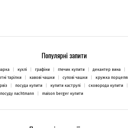
Популярні запити
чарка
кухлі
графіни
глечик купити
декантер вина
тні тарілки
кавові чашки
супові чашки
кружка порцеля
рвіз
посуда купити
купити каструлі
сковорода купити
 посуду nachtmann
maison berger купити