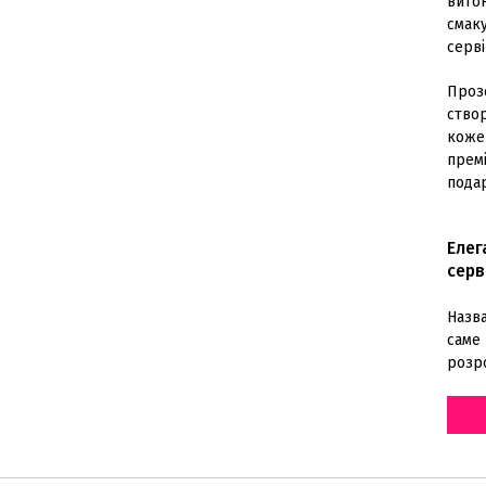
витон
смаку
серв
Проз
ство
коже
премі
подар
Елег
серв
Назва
саме 
розр