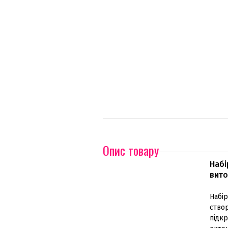
Опис товару
Набі
вито
Набір
створ
підкр