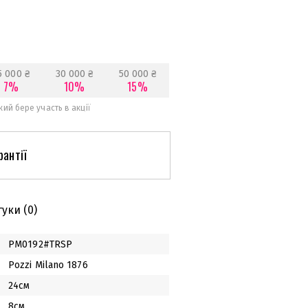
5 000 ₴
30 000 ₴
50 000 ₴
7%
10%
15%
ий бере участь в акції
рантії
гуки
(0)
PM0192#TRSP
Pozzi Milano 1876
24см
8см