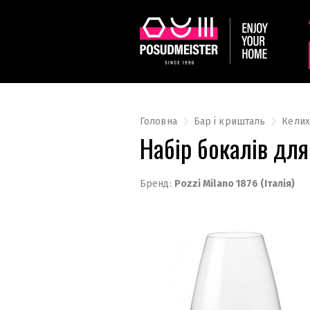
Головна
Бар і кришталь
Келих
Набір бокалів дл
Бренд:
Pozzi Milano 1876 (Італія)