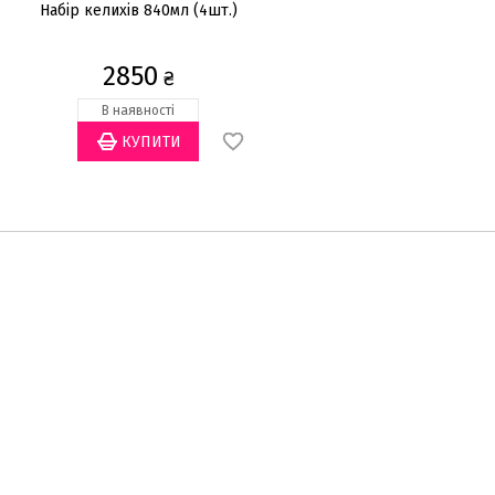
Набір келихів 840мл (4шт.)
Набір келихів для
шампанського 240мл (2шт.
2850
1625
₴
₴
В наявності
В наявності