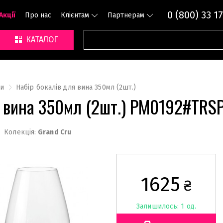
0 (800) 33 17
Акції
Про нас
Клієнтам
Партнерам
КАТАЛОГ
и
Набір бокалів для вина 350мл (2шт.)
я вина 350мл (2шт.) PM0192#TRS
Колекція:
Grand Cru
1625
₴
Залишилось: 1 од.