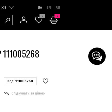
 33
UA
0
0
P 111005268
Код:
111005268
Слідкувати за ціною