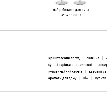
Набір бокалів для вина
350мл (2шт.)
кришталевий посуд
склянка
супові тарілки порцелянові
десер
купити чайний сервіз
кавовий се
аромати для дому
ніж
купити