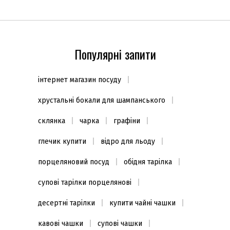
Популярні запити
інтернет магазин посуду
хрустальні бокали для шампанського
склянка
чарка
графіни
глечик купити
відро для льоду
порцеляновий посуд
обідня тарілка
супові тарілки порцелянові
десертні тарілки
купити чайні чашки
кавові чашки
супові чашки