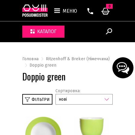
0
МЕНЮ
КАТАЛОГ
Головна
Ritzenhoff & Breker (Німеччина)
Doppio green
Doppio green
Сортировка:
нові
ФІЛЬТРИ
Happy Zoo
Bianko