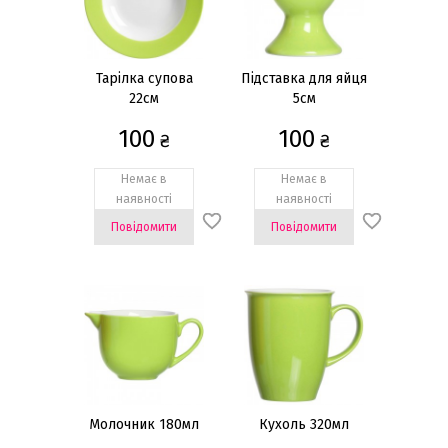
Doppio green
Doppio grey
Тарілка супова
Підставка для яйця
22см
5см
100
100
₴
₴
Немає в
Немає в
наявності
наявності
Повідомити
Повідомити
Молочник 180мл
Кухоль 320мл