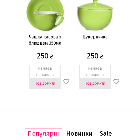
Чашка кавова з
Цукерничка
блюдцем 350мл
(Кава з молоком)
250
250
₴
₴
Немає в
Немає в
наявності
наявності
Повідомити
Повідомити
Популярні
Новинки
Sale