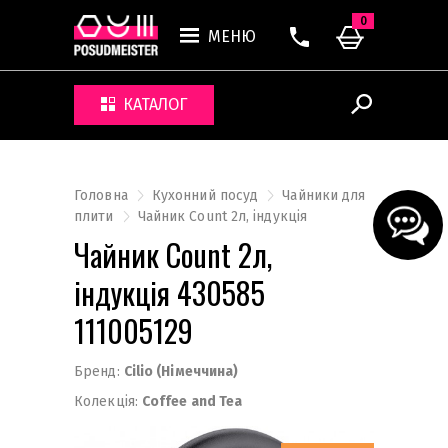
0
МЕНЮ
КАТАЛОГ
Головна
Кухонний посуд
Чайники для
плити
Чайник Count 2л, індукція
Чайник Count 2л,
індукція 430585
111005129
Бренд:
Cilio (Німеччина)
Колекція:
Coffee and Tea