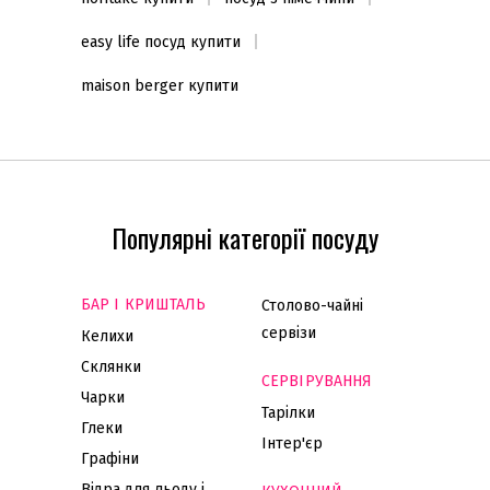
easy life посуд купити
maison berger купити
Популярні категорії посуду
БАР І КРИШТАЛЬ
Столово-чайні
сервізи
Келихи
Склянки
СЕРВІРУВАННЯ
Чарки
Тарілки
Глеки
Інтер'єр
Графіни
Відра для льоду і