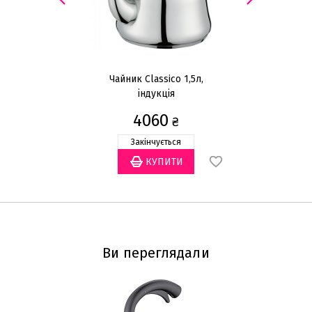
Чайник Classico 1,5л,
Ча
індукція
4060
₴
Закінчується
Ви переглядали