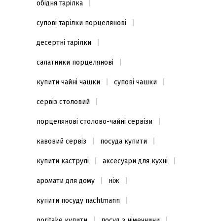
обідня тарілка
супові тарілки порцелянові
десертні тарілки
салатники порцелянові
купити чайні чашки
супові чашки
сервіз столовий
порцелянові столово-чайні сервізи
кавовий сервіз
посуда купити
купити каструлі
аксесуари для кухні
аромати для дому
ніж
купити посуду nachtmann
noritake купити
посуд з німеччини