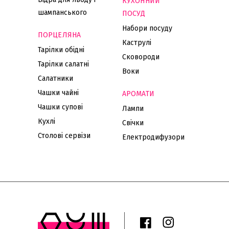
КУХОННИЙ
шампанського
ПОСУД
Набори посуду
ПОРЦЕЛЯНА
Каструлі
Тарілки обідні
Сковороди
Тарілки салатні
Воки
Салатники
Чашки чайні
АРОМАТИ
Чашки супові
Лампи
Кухлі
Свічки
Столові сервізи
Електродифузори