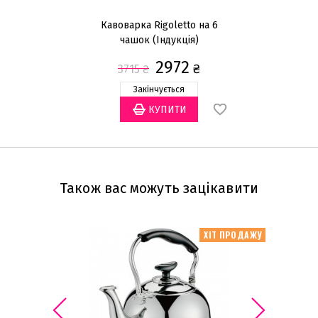
Кавоварка Rigoletto на 6
Фр
чашок (Індукція)
2972
₴
3715
₴
Закінчується
Також вас можуть зацікавити
ХІТ ПРОДАЖУ