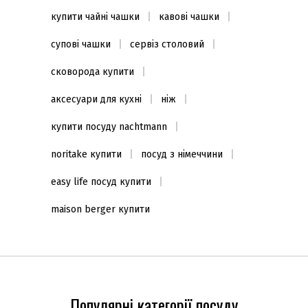
купити чайні чашки
кавові чашки
супові чашки
сервіз столовий
сковорода купити
аксесуари для кухні
ніж
купити посуду nachtmann
noritake купити
посуд з німеччини
easy life посуд купити
maison berger купити
Популярні категорії посуду