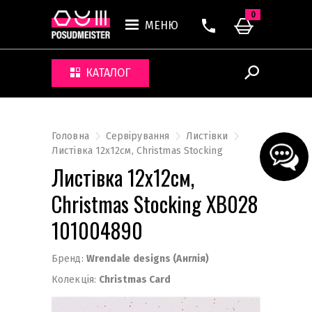
0
МЕНЮ
КАТАЛОГ
Головна
Сервірування
Листівки
Листівка 12x12см, Christmas Stocking
Листівка 12x12см,
Christmas Stocking XB028
101004890
Бренд:
Wrendale designs (Англія)
Колекція:
Christmas Card