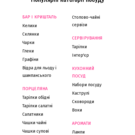
БАР І КРИШТАЛЬ
Столово-чайні
сервізи
Келихи
Склянки
СЕРВІРУВАННЯ
Чарки
Тарілки
Глеки
Інтер'єр
Графіни
Відра для льоду і
КУХОННИЙ
шампанського
ПОСУД
Набори посуду
ПОРЦЕЛЯНА
Каструлі
Тарілки обідні
Сковороди
Тарілки салатні
Воки
Салатники
Чашки чайні
АРОМАТИ
Чашки супові
Лампи