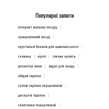
Популярні запити
інтернет магазин посуду
кришталевий посуд
хрустальні бокали для шампанського
склянка
кухлі
глечик купити
декантер вина
відро для льоду
обідня тарілка
супові тарілки порцелянові
десертні тарілки
салатники порцелянові