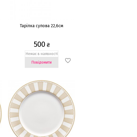
Тарілка супова 22,6см
500
₴
Немає в наявності
Повідомити