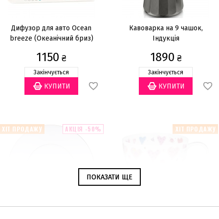
Дифузор для авто Ocean
Кавоварка на 9 чашок,
breeze (Океанічний бриз)
Індукція
1150
1890
₴
₴
Закінчується
Закінчується
ХІТ ПРОДАЖУ
АКЦІЯ -50%
ХІТ ПРОДАЖУ
ПОКАЗАТИ ЩЕ
ПОКАЗАТИ ЩЕ