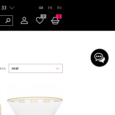
 33
UA
0
0
вка:
нові