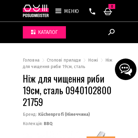
0
МЕНЮ
КАТАЛОГ
Головна
Столові прилади
Ножі
Ніж
для чищення риби 19см, сталь
Ніж для чищення риби
19см, сталь 0940102800
21759
Бренд:
Küchenprofi (Німеччина)
Колекція:
BBQ