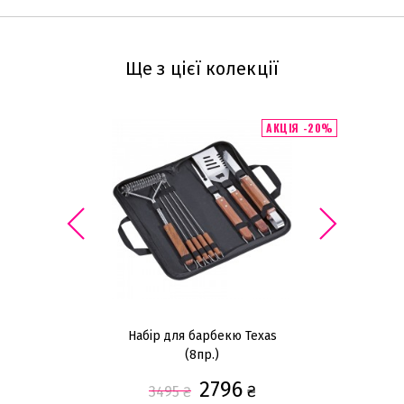
Ще з цієї колекції
АКЦІЯ -20%
Набір для барбекю Texas
Н
(8пр.)
2796
₴
3495
₴