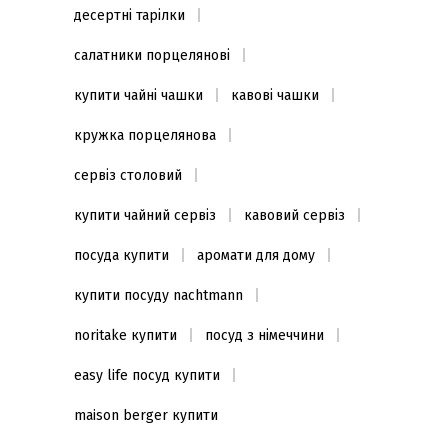
десертні тарілки
салатники порцелянові
купити чайні чашки
кавові чашки
кружка порцелянова
сервіз столовий
купити чайний сервіз
кавовий сервіз
посуда купити
аромати для дому
купити посуду nachtmann
noritake купити
посуд з німеччини
easy life посуд купити
maison berger купити