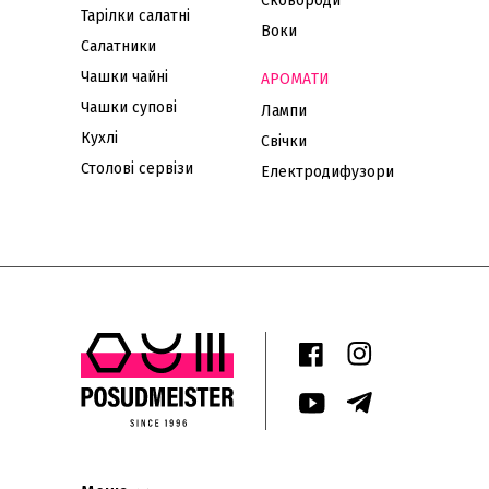
Сковороди
Тарілки салатні
Воки
Салатники
Чашки чайні
АРОМАТИ
Чашки супові
Лампи
Кухлі
Свічки
Столові сервізи
Електродифузори