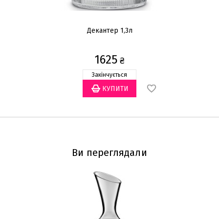
Декантер 1,3л
Д
1625
₴
Закінчується
Ви переглядали