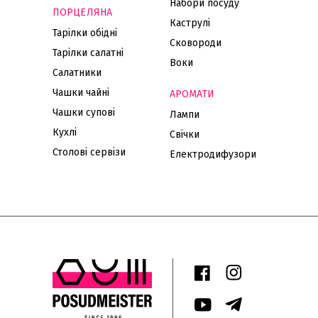
Набори посуду
ПОРЦЕЛЯНА
Каструлі
Тарілки обідні
Сковороди
Тарілки салатні
Воки
Салатники
Чашки чайні
АРОМАТИ
Чашки супові
Лампи
Кухлі
Свічки
Столові сервізи
Електродифузори