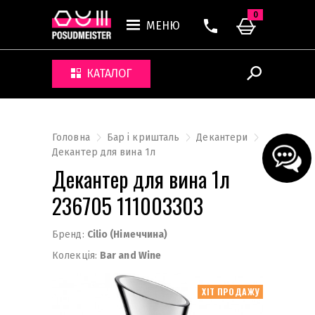
0
МЕНЮ
КАТАЛОГ
Головна
Бар і кришталь
Декантери
Декантер для вина 1л
Декантер для вина 1л
236705 111003303
Бренд:
Cilio (Німеччина)
Колекція:
Bar and Wine
ХІТ ПРОДАЖУ