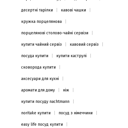
десертні тарілки
кавові чашки
кружка порцелянова
порцелянові столово-чайні сервізи
купити чайний сервіз
кавовий сервіз
посуда купити
купити каструлі
сковорода купити
аксесуари для кухні
аромати для дому
ніж
купити посуду nachtmann
noritake купити
посуд з німеччини
easy life посуд купити