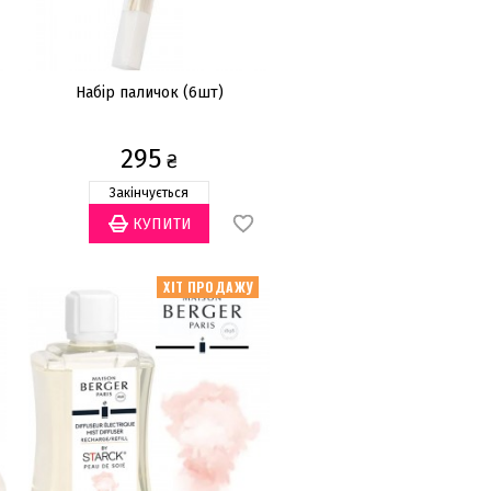
Набір паличок (6шт)
295
₴
Закінчується
ХІТ ПРОДАЖУ