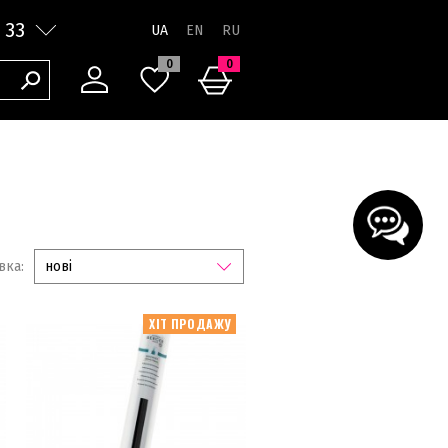
 33
UA
0
0
вка:
нові
ХІТ ПРОДАЖУ