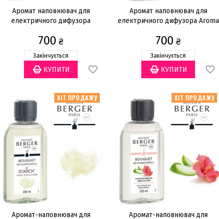
Аромат наповнювач для
Аромат наповнювач для
електричного дифузора
електричного дифузора Aroma
Lolita Lempicka 475мл
Relax 475мл
700
700
₴
₴
Закінчується
Закінчується
ХІТ ПРОДАЖУ
ХІТ ПРОДАЖУ
Аромат-наповнювач для
Аромат-наповнювач для