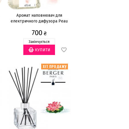
ж
Аромат наповнювач для
електричного дифузора Peau
De Soie 475мл
700
₴
Закінчується
ХІТ ПРОДАЖУ