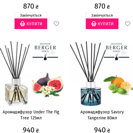
200мл
200мл
870
870
₴
₴
Закінчується
Закінчується
Аромадифузор Under The Fig
Аромадифузор Savory
Tree 125мл
Tangerine 80мл
940
940
₴
₴