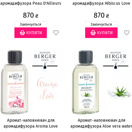
аромадифузора Peau D'Ailleurs
аромадифузора Hibiscus Love
200мл
200мл
870
870
₴
₴
Закінчується
Закінчується
Аромат-наповнювач для
Аромат-наповнювач для
аромадифузора Aroma Love
аромадифузора Aloe vera wate