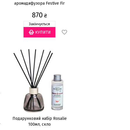
аромадифузора Festive Fir
200мл
870
₴
Закінчується
Подарунковий набір Rosalie
r
100мл, скло