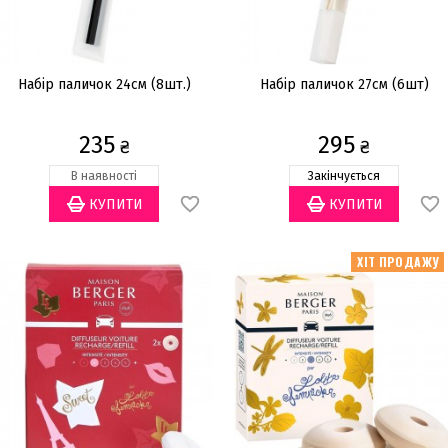
Набір паличок 24см (8шт.)
Набір паличок 27см (6шт)
235
295
₴
₴
В наявності
Закінчується
ХІТ ПРОДАЖУ