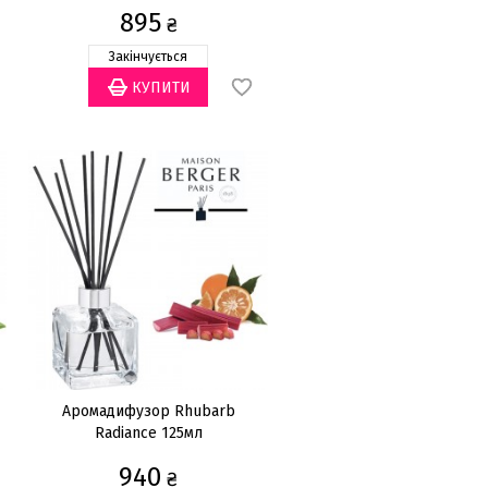
895
₴
Закінчується
Аромадифузор Rhubarb
Radiance 125мл
940
₴