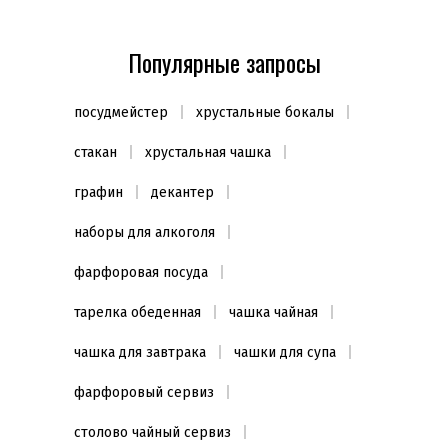
Küchenprofi
(1)
Популярные запросы
Материал
Нержавеющая сталь
(1)
посудмейстер
хрустальные бокалы
Длина
стакан
хрустальная чашка
32см
(1)
графин
декантер
Количество предметов
наборы для алкоголя
1 предмет
(1)
фарфоровая посуда
Цвет
тарелка обеденная
чашка чайная
Серебристый
(1)
чашка для завтрака
чашки для супа
фарфоровый сервиз
столово чайный сервиз