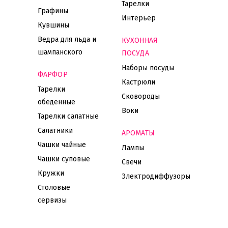
Тарелки
Графины
Интерьер
Кувшины
Ведра для льда и
КУХОННАЯ
шампанского
ПОСУДА
Наборы посуды
ФАРФОР
Кастрюли
Тарелки
Сковороды
обеденные
Воки
Тарелки салатные
Салатники
АРОМАТЫ
Чашки чайные
Лампы
Чашки суповые
Свечи
Кружки
Электродиффузоры
Столовые
сервизы