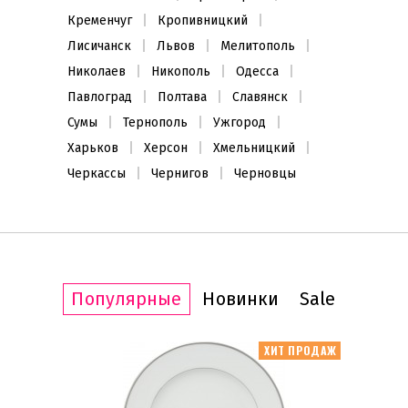
Кременчуг
Кропивницкий
Лисичанск
Львов
Мелитополь
Николаев
Никополь
Одесса
Павлоград
Полтава
Славянск
Сумы
Тернополь
Ужгород
Харьков
Херсон
Хмельницкий
Черкассы
Чернигов
Черновцы
Популярные
Новинки
Sale
ИТ ПРОДАЖ
ХИТ ПРОДАЖ