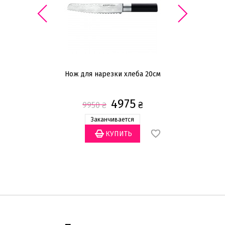
Нож для нарезки хлеба 20см
Н
4975
₴
9950
₴
Заканчивается