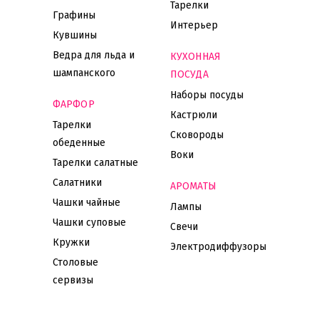
Тарелки
Графины
Интерьер
Кувшины
Ведра для льда и
КУХОННАЯ
шампанского
ПОСУДА
Наборы посуды
ФАРФОР
Кастрюли
Тарелки
Сковороды
обеденные
Воки
Тарелки салатные
Салатники
АРОМАТЫ
Чашки чайные
Лампы
Чашки суповые
Свечи
Кружки
Электродиффузоры
Столовые
сервизы