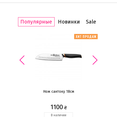
Популярные
Новинки
Sale
ИТ ПРОДАЖ
ХИТ ПРОДАЖ
я
Нож сантоку 18см
С
e
1100
₴
В наличии