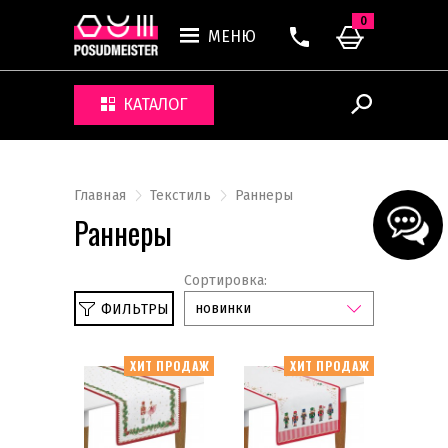
0
МЕНЮ
КАТАЛОГ
Главная
Текстиль
Раннеры
Раннеры
Сортировка:
новинки
ФИЛЬТРЫ
ХИТ ПРОДАЖ
ХИТ ПРОДАЖ
Салфетки
Скатерти
Коврики прямоугольные