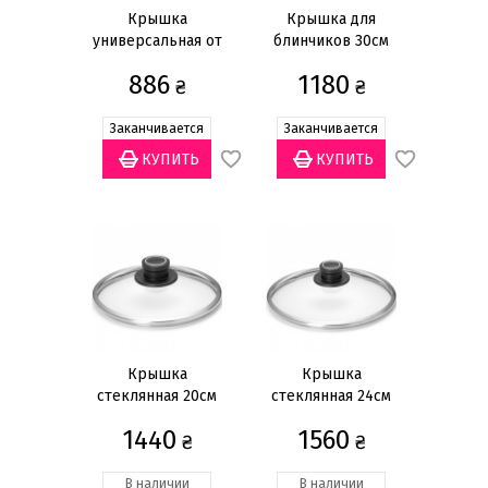
22см
(3)
Крышка
Крышка для
24см
(11)
универсальная от
блинчиков 30см
20 до 24см
Показать всё
886
1180
₴
₴
Цвет
Заканчивается
Заканчивается
Медный
(3)
Прозрачный
(26)
Серебристый
(19)
Черный
(7)
Крышка
Крышка
стеклянная 20см
стеклянная 24см
1440
1560
₴
₴
В наличии
В наличии