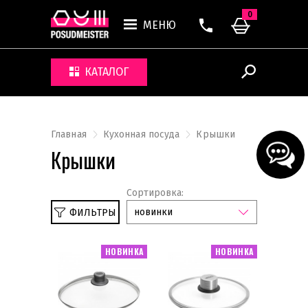
0
МЕНЮ
КАТАЛОГ
Главная
Кухонная посуда
Крышки
Крышки
Сортировка:
новинки
ФИЛЬТРЫ
НОВИНКА
НОВИНКА
Наборы кастрюль и сковородок
Наборы для фондю
Кастрюли