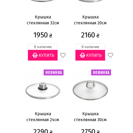
Сковороды
Воки
Крышка
Крышка
стеклянная 32см
стеклянная 20см
Ковши
1950
2160
Сотейники
₴
₴
Крышки
В наличии
В наличии
Банки для хранения кофе
Кофемолки
Показать всё
НОВИНКА
НОВИНКА
Цена
грн
—
Крышка
Крышка
стеклянная 24см
стеклянная 30см
Акционные
(4)
2290
2750
₴
₴