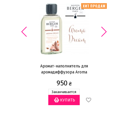
ИТ ПРОДАЖ
ХИТ ПРОДАЖ
Аромат-наполнитель для
Д
аромадиффузора Aroma
Dream 200мл
950
₴
Заканчивается