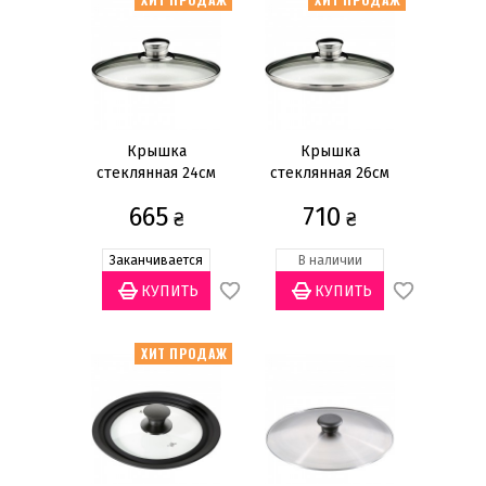
Материал
Медь
(3)
Нержавеющая сталь
(19)
Пластик
(4)
Крышка
Крышка
Силикон
(3)
стеклянная 24cм
стеклянная 26cм
Стекло
(26)
665
710
₴
₴
Материал ручки
Заканчивается
В наличии
Нержавеющая сталь
(6)
Пластик
(18)
ХИТ ПРОДАЖ
Диаметр
16см
(8)
18см
(3)
20см
(13)