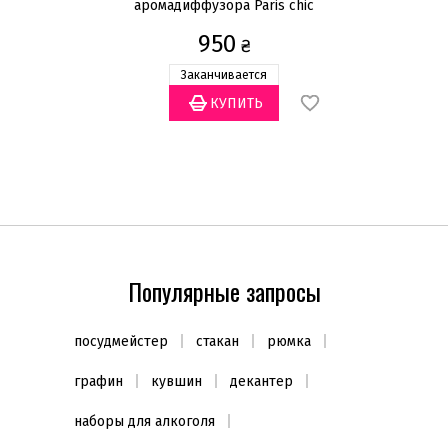
аромадиффузора Paris chic
200мл
950
₴
Заканчивается
Популярные запросы
посудмейстер
стакан
рюмка
графин
кувшин
декантер
наборы для алкоголя