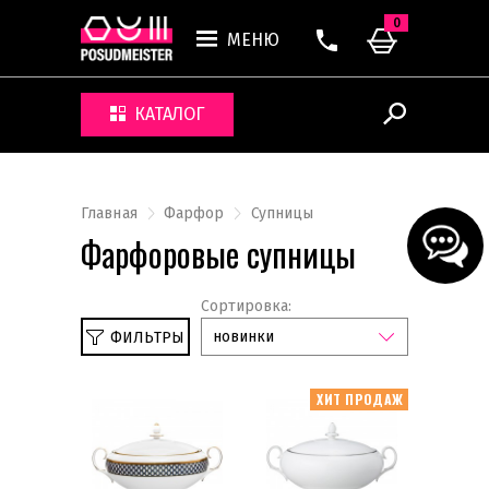
0
МЕНЮ
КАТАЛОГ
Главная
Фарфор
Супницы
Фарфоровые супницы
Сортировка:
новинки
ФИЛЬТРЫ
ХИТ ПРОДАЖ
Тарелки обеденные
Тарелки салатные
Тарелки акцентные