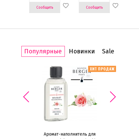
Да
(12)
Сообщить
Сообщить
Популярные
Новинки
Sale
ИТ ПРОДАЖ
ХИТ ПРОДАЖ
Аромат-наполнитель для
Н