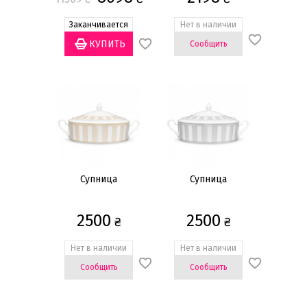
Статус товара
Заканчивается
Нет в наличии
Есть в наличии
(3)
Сообщить
Заканчивается
(3)
Нет в наличии
(9)
Бренд
DPL
(1)
Noritake
(11)
Супница
Супница
Материал
Костяной фарфор
(4)
2500
2500
₴
₴
Фарфор
(8)
Нет в наличии
Нет в наличии
Диаметр
Сообщить
Сообщить
17,2см
(1)
24,5см
(1)