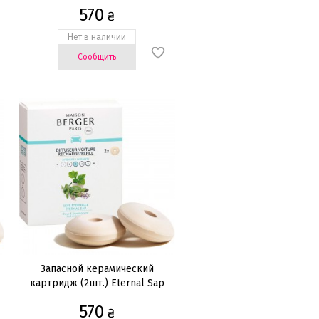
animal odour
570
₴
Нет в наличии
Сообщить
Запасной керамический
картридж (2шт.) Eternal Sap
570
₴