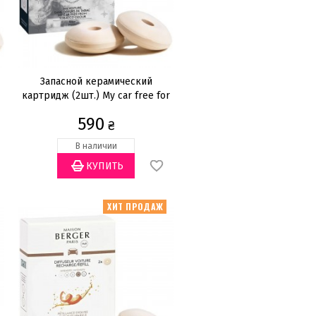
Запасной керамический
картридж (2шт.) My car free for
tobacco odour
590
₴
В наличии
ХИТ ПРОДАЖ