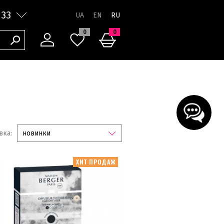
 33
RU
0
0
вка:
новинки
ХИТ ПРОДАЖ