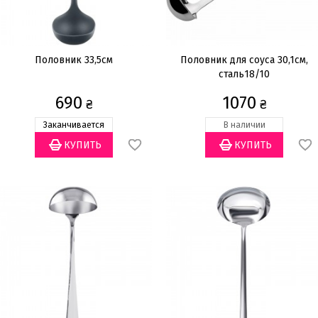
Половник 33,5cм
Половник для соуса 30,1см,
сталь18/10
690
1070
₴
₴
Заканчивается
В наличии