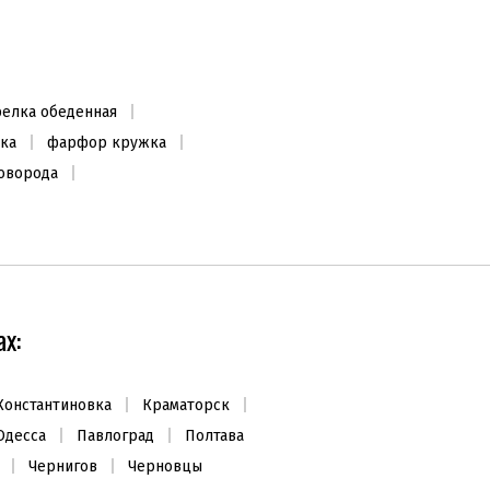
Органайзер для кухни
18х13х12,5см
1280
₴
релка обеденная
В наличии
ака
фарфор кружка
оворода
ХИТ ПРОДАЖ
х:
Константиновка
Краматорск
Одесса
Павлоград
Полтава
Пепельница для сигар 16,8см
Чернигов
Черновцы