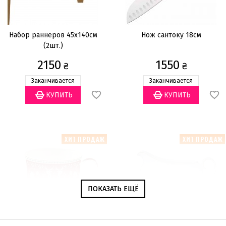
Набор раннеров 45x140см
Нож сантоку 18см
(2шт.)
2150
1550
₴
₴
Заканчивается
Заканчивается
ХИТ ПРОДАЖ
ХИТ ПРОДАЖ
ПОКАЗАТЬ ЕЩЁ
ПОКАЗАТЬ ЕЩЁ