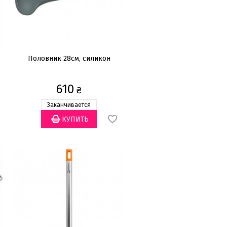
Половник 28cм, силикон
610
₴
Заканчивается