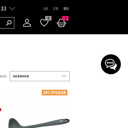
 33
RU
0
0
вка:
новинки
ХИТ ПРОДАЖ