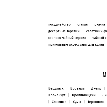
Скребок для теста 27,5см,
силикон
610
₴
посудмейстер
стакан
рюмка
Заканчивается
десертные тарелки
салатники 
столово чайный сервиз
чайный с
прикольные аксессуары для кухни
ХИТ ПРОДАЖ
М
Бердянск
Бровары
Днепр
Кременчуг
Кропивницкий
Ли
Запасной керамический
Славянск
Сумы
Тернополь
картридж (2шт.) Lolita