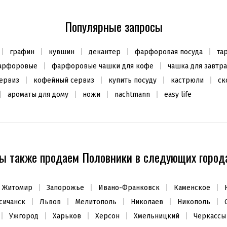
Чашка для завтрака с
Cоусник c подставкой 670мл
блюдцем 400мл
Популярные запросы
1375
5749
₴
₴
графин
кувшин
декантер
фарфоровая посуда
та
Заканчивается
Заканчивается
фарфоровые
фарфоровые чашки для кофе
чашка для завтр
ервиз
кофейный сервиз
купить посуду
кастрюли
ск
ароматы для дому
ножи
nachtmann
easy life
ХИТ ПРОДАЖ
ХИТ ПРОДАЖ
АКЦИЯ -30%
ы также продаем Половники в следующих города
Житомир
Запорожье
Ивано-Франковск
Каменское
сичанск
Львов
Мелитополь
Николаев
Никополь
Ковш без крышки 1,25л/16см
Подарочный набор Glacon
Ужгород
Харьков
Херсон
Хмельницкий
Черкассы
125мл, стекло