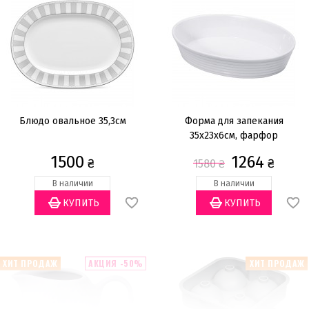
Блюдо овальное 35,3см
Форма для запекания
35х23х6см, фарфор
1500
1264
₴
₴
1580
₴
В наличии
В наличии
ХИТ ПРОДАЖ
АКЦИЯ -50%
ХИТ ПРОДАЖ