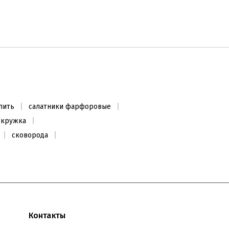
Салатник 23см
2230
₴
пить
салатники фарфоровые
Заканчивается
 кружка
сковорода
ХИТ ПРОДАЖ
Контакты