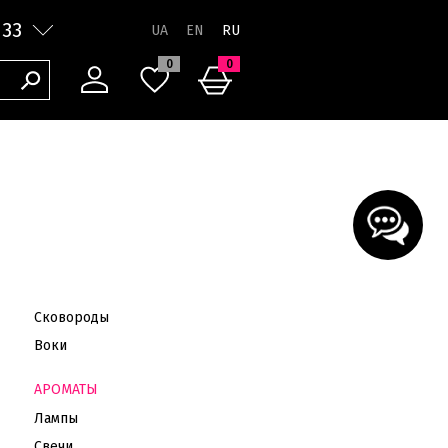
 33
RU
0
0
Сковороды
Воки
АРОМАТЫ
Лампы
Свечи