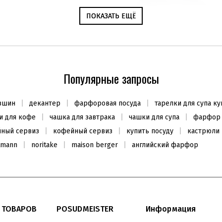
ПОКАЗАТЬ ЕЩЁ
ПОКАЗАТЬ ЕЩЁ
Молочник
Форма для льда 12х12см,
силикон
Популярные запросы
399
590
₴
₴
798
₴
вшин
декантер
фарфоровая посуда
тарелки для супа ку
Заканчивается
Заканчивается
 для кофе
чашка для завтрака
чашки для супа
фарфор
йный сервиз
кофейный сервиз
купить посуду
кастрюли
tmann
noritake
maison berger
английский фарфор
ХИТ ПРОДАЖ
ХИТ ПРОДАЖ
АКЦИЯ -20%
 ТОВАРОВ
POSUDMEISTER
Информация