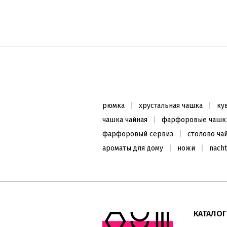
Ваза 13см
2899
₴
5798
₴
рюмка
хрустальная чашка
ку
Заканчивается
чашка чайная
фарфоровые чашки
фарфоровый сервиз
столово ча
ароматы для дому
ножи
nach
ХИТ ПРОДАЖ
КАТАЛОГ