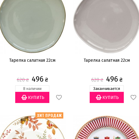
Тарелка салатная 22см
Тарелка салатная 22см
496
496
₴
₴
620
₴
620
₴
В наличии
Заканчивается
ХИТ ПРОДАЖ