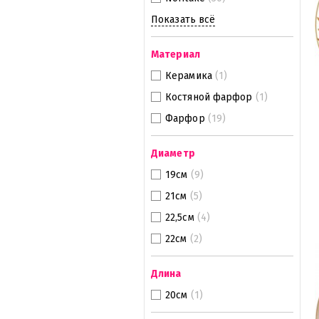
Показать всё
Материал
Керамика
(1)
Костяной фарфор
(1)
Фарфор
(19)
Диаметр
19см
(9)
21см
(5)
22,5см
(4)
22см
(2)
Длина
20см
(1)