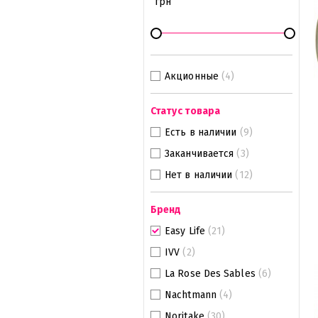
грн
Акционные
(4)
Статус товара
Есть в наличии
(9)
Заканчивается
(3)
Нет в наличии
(12)
Бренд
Easy Life
(21)
IVV
(2)
La Rose Des Sables
(6)
Nachtmann
(4)
Noritake
(30)