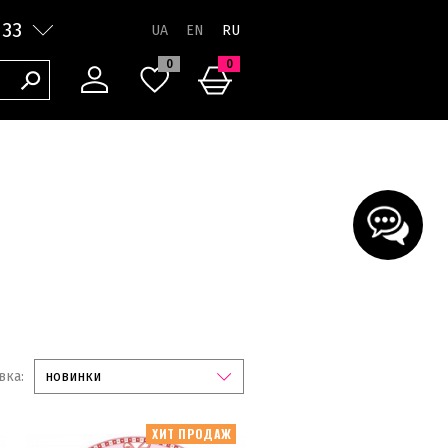
 33
RU
0
0
вка:
новинки
ХИТ ПРОДАЖ