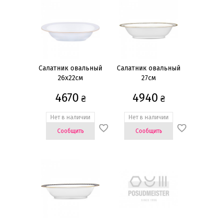
27x20см
(3)
31x16см
(1)
Длина
25см
(2)
Салатник овальный
Салатник овальный
27см
(1)
26x22см
27см
Количество предметов
4670
4940
₴
₴
1 предмет
(11)
Нет в наличии
Нет в наличии
Сообщить
Сообщить
Форма
Звезда
(3)
Квадратная
(9)
Круглая
(149)
Овальная
(12)
Прямоугольная
(2)