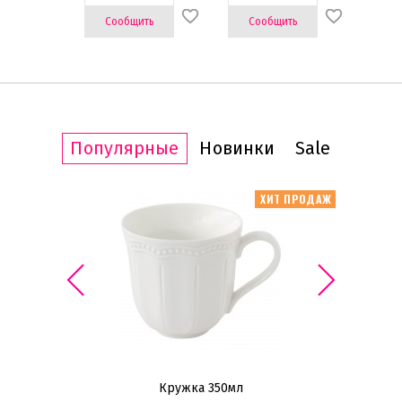
Использование в посудомоечной
Сообщить
Сообщить
машине
Да
(12)
Популярные
Новинки
Sale
ИТ ПРОДАЖ
ХИТ ПРОДАЖ
яса
Кружка 350мл
Н