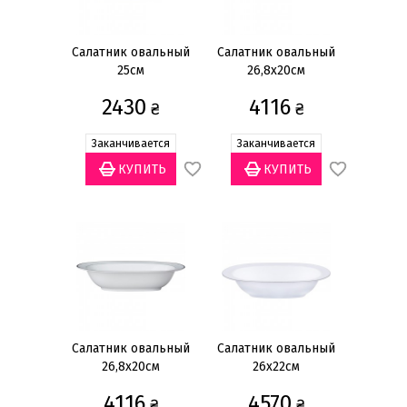
Кружки и чашки
Наборы посуды
Салатник овальный
Салатник овальный
25см
26,8x20см
Столовые приборы
2430
4116
Тарелки
₴
₴
Блюда
Заканчивается
Заканчивается
Тарелки для закусок
Тарелки для пасты и сыра
Тарелки для супа
Тарелки обеденные
Показать всё
Цена
грн
—
Салатник овальный
Салатник овальный
26,8x20см
26x22см
4116
4570
₴
₴