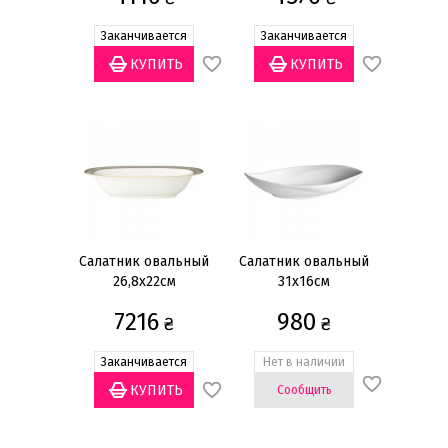
Статус товара
Заканчивается
Заканчивается
Есть в наличии
(5)
Заканчивается
(5)
Нет в наличии
(7)
Бренд
Noritake
(11)
Ritzenhoff&Breker
(1)
Салатник овальный
Салатник овальный
26,8x22см
31x16см
Материал
Костяной фарфор
(8)
7216
980
₴
₴
Фарфор
(4)
Заканчивается
Нет в наличии
Сообщить
Размер
26x22см
(5)