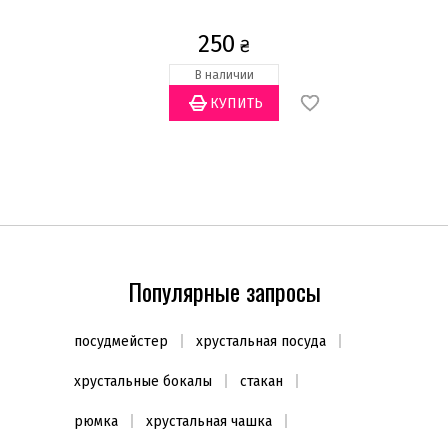
10
п
250
₴
В наличии
Популярные запросы
посудмейстер
хрустальная посуда
хрустальные бокалы
стакан
рюмка
хрустальная чашка