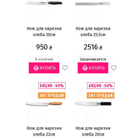
Наборы ножей на подставке
Ножи для стейка и гриля
Ножи для устриц
Ножи для хлебобулочных изделий
Нож для нарезки
Нож для нарезки
хлеба 20см
хлеба 25,5см
Ножи для чистки овощей и разделки
950
2516
фруктов
₴
₴
Ножи и наборы для сыра
В наличии
Заканчивается
Ножи поварские
Ножи разделочные
Ножи сантоку
АКЦИЯ -50%
АКЦИЯ -50%
Показать всё
ХИТ ПРОДАЖ
ХИТ ПРОДАЖ
Цена
грн
—
Нож для нарезки
Нож для нарезки
хлеба 22см
хлеба 20см