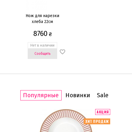
Нож для нарезки
хлеба 22см
8760
₴
Нет в наличии
Сообщить
Популярные
Новинки
Sale
ИТ ПРОДАЖ
АКЦИЯ
ХИТ ПРОДАЖ