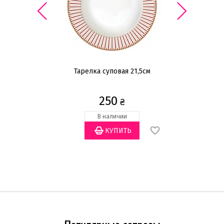
90г,
Тарелка суповая 21,5см
П
250
₴
В наличии