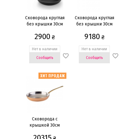
Наборы для фондю
Кастрюли
Сковорода круглая
Сковорода круглая
без крышки 30см
без крышки 30см
Сковороды
2900
9180
Воки
₴
₴
Ковши
Нет в наличии
Нет в наличии
Сотейники
Сообщить
Сообщить
Крышки
Банки для хранения кофе
ХИТ ПРОДАЖ
Кофемолки
Показать всё
Цена
грн
—
Сковорода с
крышкой 30см
20315
₴