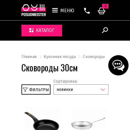
0
МЕНЮ
КАТАЛОГ
Главная
Кухонная посуда
Сковороды
Сковороды 30см
Сортировка:
новинки
ФИЛЬТРЫ
Сбросить
30см
Наборы кастрюль и сковородок