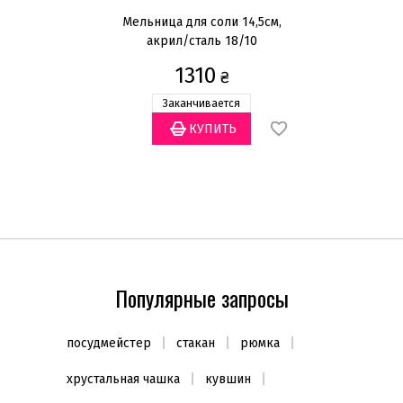
20см
(9)
e
Мельница для соли 14,5см,
Н
22см
(3)
мл,
акрил/сталь 18/10
24см
(17)
1310
₴
Показать всё
Заканчивается
Наличие крышки
Без крышки
(2)
С крышкой
(1)
Тип варочной поверхности
Индукционная
(2)
Популярные запросы
Форма
Круглая
(2)
посудмейстер
стакан
рюмка
Цвет
хрустальная чашка
кувшин
Медный
(1)