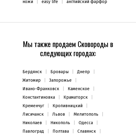
ножи
easy life
английский фарфор
Мы также продаем Сковороды в
следующих городах:
Бердянск
Бровары
Днепр
Житомир
Запорожье
Ивано-Франковск
Каменское
Константиновка
Краматорск
Кременчуг
Кропивницкий
Лисичанск
Львов
Мелитополь
Николаев
Никополь
Одесса
Павлоград
Полтава
Славянск