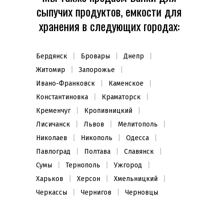
сыпучих продуктов, емкости для
хранения в следующих городах:
Бердянск
Бровары
Днепр
Житомир
Запорожье
Ивано-Франковск
Каменское
Константиновка
Краматорск
Кременчуг
Кропивницкий
Лисичанск
Львов
Мелитополь
Николаев
Никополь
Одесса
Павлоград
Полтава
Славянск
Сумы
Тернополь
Ужгород
Харьков
Херсон
Хмельницкий
Черкассы
Чернигов
Черновцы