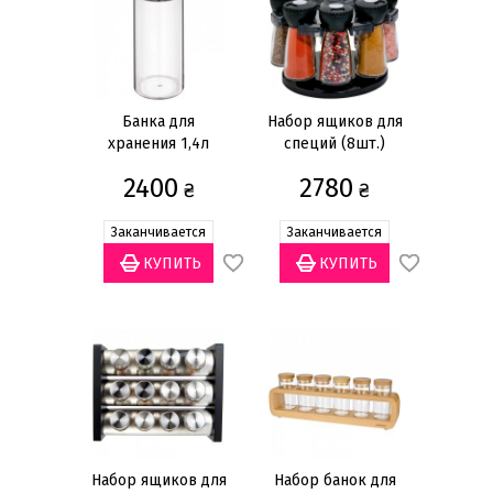
4,5см
(3)
10,5см
(5)
10см
(3)
20см
(1)
Банка для
Набор ящиков для
хранения 1,4л
специй (8шт.)
Объем
2400
2780
₴
₴
1,35л
(1)
1,3л
(1)
Заканчивается
Заканчивается
1,4л
(1)
1л
(2)
2л
(2)
Показать всё
Высота
8см
(1)
10,5см
(1)
Набор ящиков для
Набор банок для