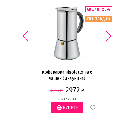
ИТ ПРОДАЖ
АКЦИЯ -20%
ХИТ ПРОДАЖ
см
Кофеварка Rigoletto на 6
Ваз
чашек (Индукция)
2972
₴
3715
₴
В наличии