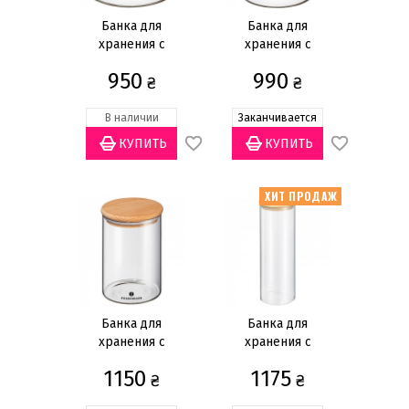
грн
—
Банка для
Банка для
хранения с
хранения с
деревянной
деревянной
950
990
крышкой 350мл
₴
крышкой 600мл
₴
Статус товара
В наличии
Заканчивается
Есть в наличии
(15)
Заканчивается
(12)
ХИТ ПРОДАЖ
Нет в наличии
(8)
Материал крышки
Пластик
(1)
Назначение
Банка для
Банка для
хранения с
хранения с
Для специй
(8)
деревянной
деревянной
Для хранения
(15)
1150
1175
крышкой 850мл
₴
крышкой 2л
₴