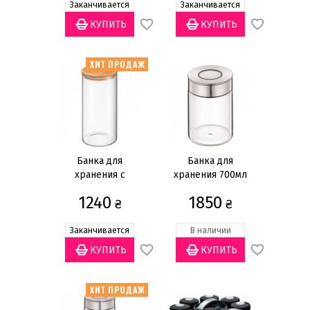
Бренд
Заканчивается
Заканчивается
Cilio
(7)
Guzzini
(1)
ХИТ ПРОДАЖ
Küchenprofi
(8)
Zassenhaus
(7)
Материал
Дерево
(2)
Банка для
Банка для
Нержавеющая сталь
(4)
хранения с
хранения 700мл
Пластик
(3)
деревянной
1240
1850
крышкой 1,3л
₴
₴
Стекло
(21)
Заканчивается
В наличии
Размер
19,5x19,5см
(1)
ХИТ ПРОДАЖ
Диаметр