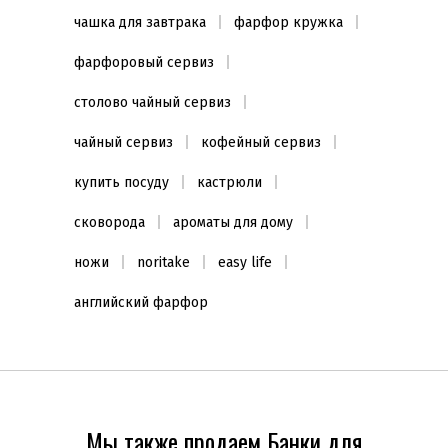
чашка для завтрака
фарфор кружка
фарфоровый сервиз
столово чайный сервиз
чайный сервиз
кофейный сервиз
купить посуду
кастрюли
сковорода
ароматы для дому
ножи
noritake
easy life
английский фарфор
Мы также продаем Банки для