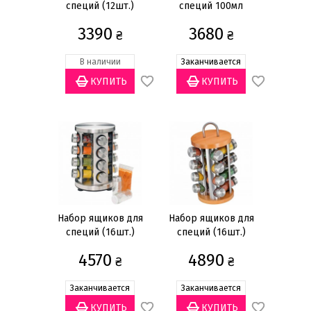
специй (12шт.)
специй 100мл
10см
(3)
(6шт.) на
3390
3680
12см
(2)
₴
подставке
₴
14,5см
(2)
В наличии
Заканчивается
Показать всё
Длина
29,5см
(1)
Ширина
22см
(1)
Наличие подставки
Набор ящиков для
Набор ящиков для
специй (16шт.)
специй (16шт.)
С подставкой
(1)
4570
4890
₴
₴
Количество предметов
Заканчивается
Заканчивается
1 предмет
(12)