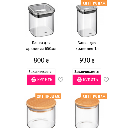
Сбросить
Прозрачный
ХИТ ПРОДАЖ
Наборы кастрюль и сковородок
Наборы для фондю
Кастрюли
Банка для
Банка для
хранения 650мл
хранения 1л
Сковороды
800
930
Воки
₴
₴
Ковши
Заканчивается
Заканчивается
Сотейники
Крышки
Банки для хранения кофе
ХИТ ПРОДАЖ
ХИТ ПРОДАЖ
Кофемолки
Показать всё
Цена