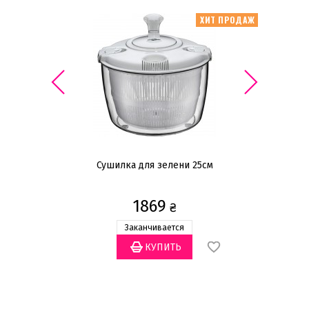
грн
—
ИТ ПРОДАЖ
ХИТ ПРОДАЖ
Статус товара
Есть в наличии
(1)
Заканчивается
(1)
Назначение
Сушилка для зелени 25см
Для хранения
(1)
1869
₴
Бренд
Заканчивается
Zassenhaus
(1)
Материал
Стекло
(1)