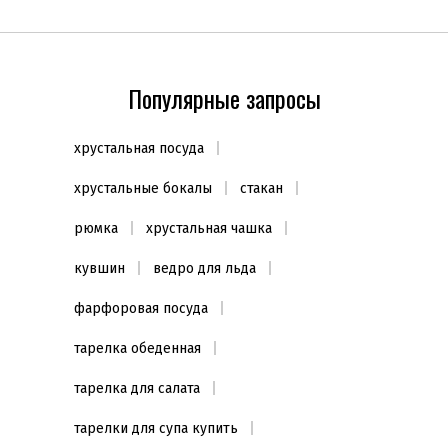
Диаметр
10,5см
(1)
Популярные запросы
Объем
1,35л
(1)
хрустальная посуда
1,3л
(1)
хрустальные бокалы
стакан
1,4л
(1)
1,6л
(4)
рюмка
хрустальная чашка
1,9л
(4)
кувшин
ведро для льда
Показать всё
фарфоровая посуда
Высота
тарелка обеденная
10,5см
(1)
тарелка для салата
Количество предметов
тарелки для супа купить
1 предмет
(1)