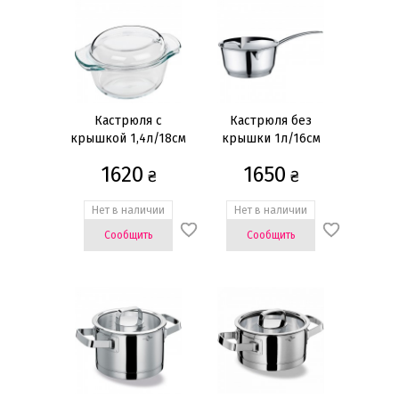
С крышкой
(20)
Количество предметов
1 предмет
(5)
Кастрюля с
Кастрюля без
Тип варочной поверхности
крышкой 1,4л/18см
крышки 1л/16см
Газовая
(6)
1620
1650
₴
₴
Индукционная
(6)
Нет в наличии
Нет в наличии
Стеклокерамика
(6)
Сообщить
Сообщить
Электрическая
(6)
Форма
Круглая
(9)
Овальная
(6)
Цвет