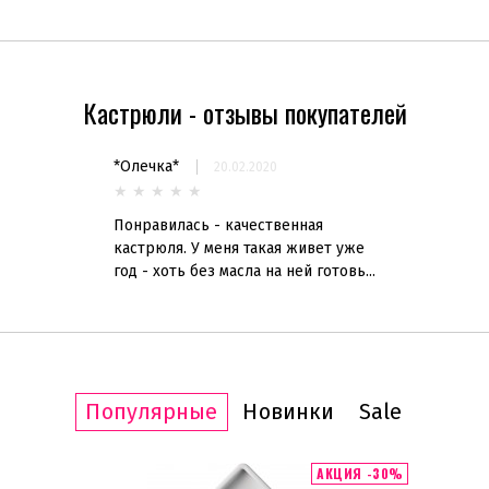
Кастрюли - отзывы покупателей
*Олечка*
20.02.2020
★
★
★
★
★
Понравилась - качественная
кастрюля. У меня такая живет уже
год - хоть без масла на ней готовь...
Популярные
Новинки
Sale
ИТ ПРОДАЖ
АКЦИЯ -30%