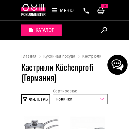
0
МЕНЮ
КАТАЛОГ
Главная
Кухонная посуда
Кастрюли
Кастрюли Küchenprofi
(Германия)
Сортировка:
новинки
ФИЛЬТРЫ
Сбросить
Küchenprofi