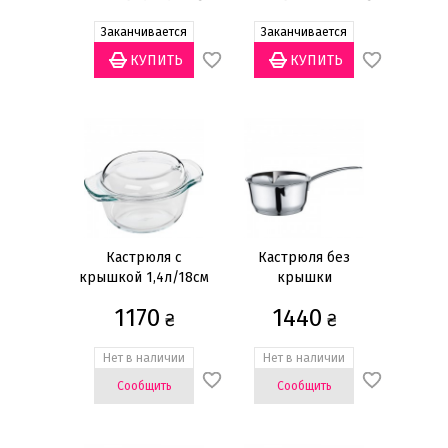
Заканчивается
Заканчивается
Длина
31,5см
(3)
33,5см
(1)
37см
(2)
40см
(1)
41см
(3)
Ширина
Кастрюля с
Кастрюля без
24см
(2)
крышкой 1,4л/18см
крышки
700мл/14,7см
26см
(4)
1170
1440
₴
₴
31,5см
(2)
Нет в наличии
Нет в наличии
33,5см
(3)
Сообщить
Сообщить
Наличие крышки
Без крышки
(3)