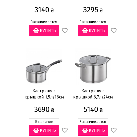
3140
3295
₴
₴
Заканчивается
Заканчивается
Акционные
(6)
Статус товара
Есть в наличии
(12)
Заканчивается
(10)
Нет в наличии
(20)
Ожидается
(1)
Материал крышки
Кастрюля с
Кастрюля с
крышкой 1,5л/16см
крышкой 6,7л/24см
Стекло
(17)
3690
5140
₴
₴
Назначение
В наличии
Заканчивается
Универсал
(15)