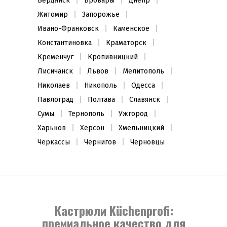
Бердянск
Бровары
Днепр
Житомир
Запорожье
Ивано-Франковск
Каменское
Константиновка
Краматорск
Кременчуг
Кропивницкий
Лисичанск
Львов
Мелитополь
Николаев
Никополь
Одесса
Павлоград
Полтава
Славянск
Сумы
Тернополь
Ужгород
Харьков
Херсон
Хмельницкий
Черкассы
Чернигов
Черновцы
Кастрюли Küchenprofi:
премиальное качество для