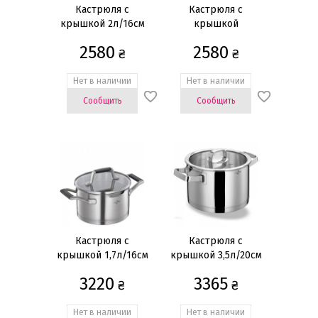
Зеленый
(3)
Кастрюля с
Кастрюля с
крышкой 2л/16см
крышкой
Красный
(5)
1,25л/16см
2580
2580
Прозрачный
(2)
₴
₴
Серебристый
(15)
Нет в наличии
Нет в наличии
Серый
(3)
Сообщить
Сообщить
Показать всё
Кастрюля с
Кастрюля с
крышкой 1,7л/16см
крышкой 3,5л/20см
3220
3365
₴
₴
Нет в наличии
Нет в наличии