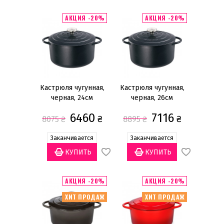
Бренд
Bra
(22)
АКЦИЯ -20%
АКЦИЯ -20%
Küchenprofi
(32)
Pinti
(12)
Ruffoni
(18)
Woll
(10)
Кастрюля чугунная,
Кастрюля чугунная,
черная, 24см
черная, 26см
Материал
6460
7116
Нержавеющая сталь
(15)
₴
₴
8075
₴
8895
₴
Стекло
(2)
Заканчивается
Заканчивается
Чугун
(15)
Диаметр
АКЦИЯ -20%
АКЦИЯ -20%
14,5см
(2)
ХИТ ПРОДАЖ
ХИТ ПРОДАЖ
15,5см
(1)
16см
(5)