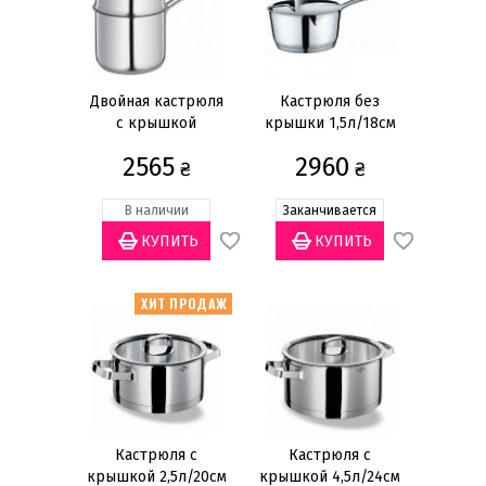
Наборы кастрюль и сковородок
Наборы для фондю
Кастрюли
Двойная кастрюля
Кастрюля без
с крышкой
крышки 1,5л/18см
Сковороды
1+1,5л/15,5см
2565
2960
Воки
₴
₴
Ковши
В наличии
Заканчивается
Сотейники
Крышки
Банки для хранения кофе
ХИТ ПРОДАЖ
Кофемолки
Показать всё
Цена
грн
—
Кастрюля с
Кастрюля с
крышкой 2,5л/20см
крышкой 4,5л/24см