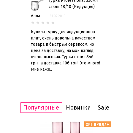
Турка Professional 350мл,
сталь 18/10 (Индукция)
Алла
31.07.2019
★
★
★
★
★
Статус товара
Купила турку для индукционных
Нет в наличии
(2)
плит, очень довольна качеством
товара и быстрым сервисом, но
цена за доставку, на мой взгляд,
Назначение
очень высокая. Турка стоит 846
Для кофе
(2)
грн., а доставка 106 грн! Это много!
Мне каже..
Бренд
Cilio
(6)
Küchenprofi
(2)
Популярные
Новинки
Sale
Материал
Нержавеющая сталь
(2)
ИТ ПРОДАЖ
ХИТ ПРОДАЖ
Диаметр