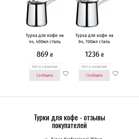
Наборы кастрюль и сковородок
Наборы для фондю
Кастрюли
Турка для кофе на
Турка для кофе на
4ч, 400мл сталь
6ч, 700мл сталь
Сковороды
18/10
18/10
869
1236
Воки
₴
₴
Ковши
Нет в наличии
Нет в наличии
Сотейники
Сообщить
Сообщить
Крышки
Банки для хранения кофе
Кофемолки
Показать всё
Турки для кофе - отзывы
покупателей
Цена
грн
—