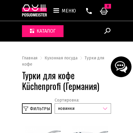
0
МЕНЮ
КАТАЛОГ
Главная
Кухонная посуда
Турки для
кофе
Турки для кофе
Küchenprofi (Германия)
Сортировка:
новинки
ФИЛЬТРЫ
Сбросить
Küchenprofi