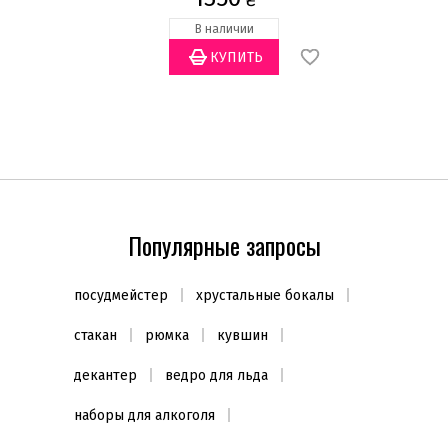
₴
Форма
В наличии
Овальная
(3)
Прямоугольная
(3)
Цвет
Белый
(6)
Декор
Белый фарфор
(6)
Популярные запросы
Другой
(1)
Золото
(12)
посудмейстер
хрустальные бокалы
Платина
(4)
стакан
рюмка
кувшин
Использование в микроволновой печи
декантер
ведро для льда
Да
(6)
наборы для алкоголя
Использование в посудомоечной