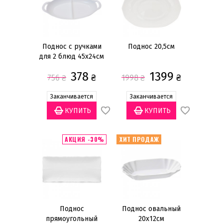
Тарелки обеденные
Тарелки салатные
Тарелки акцентные
Поднос с ручками
Поднос 20,5см
для 2 блюд 45х24см
Тарелки суповые
378
1399
Тарелки хлебно-пирожковые
₴
₴
756
₴
1998
₴
Тарелки десертные
Заканчивается
Заканчивается
Салатники
Чашки чайные
Чашки кофейные
АКЦИЯ -30%
ХИТ ПРОДАЖ
Чашки для завтрака
Показать всё
Цена
грн
—
Поднос
Поднос овальный
прямоугольный
20х12см