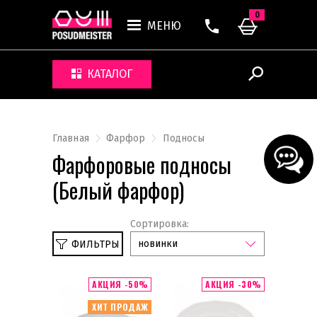
0
МЕНЮ
КАТАЛОГ
Главная
Фарфор
Подносы
Фарфоровые подносы
(Белый фарфор)
Сортировка:
новинки
ФИЛЬТРЫ
Сбросить
Белый фарфор
АКЦИЯ -50%
АКЦИЯ -30%
ХИТ ПРОДАЖ