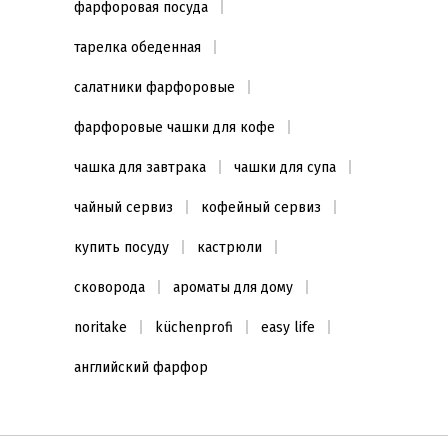
фарфоровая посуда
машине
Да
(6)
тарелка обеденная
салатники фарфоровые
фарфоровые чашки для кофе
чашка для завтрака
чашки для супа
чайный сервиз
кофейный сервиз
купить посуду
кастрюли
сковорода
ароматы для дому
noritake
küchenprofi
easy life
английский фарфор