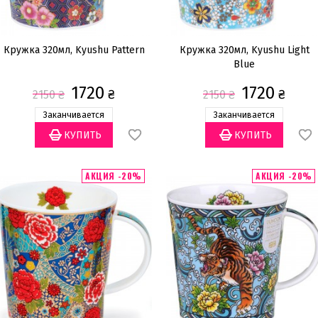
Кружка 320мл, Kyushu Pattern
Кружка 320мл, Kyushu Light
Blue
1720
1720
₴
₴
2150
₴
2150
₴
Заканчивается
Заканчивается
АКЦИЯ -20%
АКЦИЯ -20%