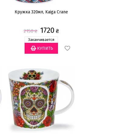
Кружка 320мл, Kaiga Crane
1720
₴
2150
₴
Заканчивается