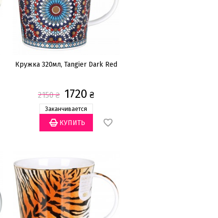
Кружка 320мл, Tangier Dark Red
1720
₴
2150
₴
Заканчивается