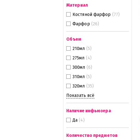
Материал
Костяной фарфор
(77)
Фарфор
(26)
Объем
210мл
(5)
275мл
(4)
300мл
(6)
310мл
(5)
320мл
(35)
Показать всё
Наличие инфьюзера
Да
(4)
Количество предметов