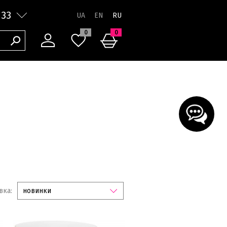
 33
RU
0
0
вка:
новинки