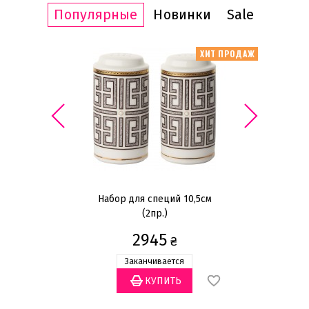
Популярные
Новинки
Sale
КЦИЯ -20%
ХИТ ПРОДАЖ
ИТ ПРОДАЖ
Набор для специй 10,5см
(2пр.)
2945
₴
Заканчивается