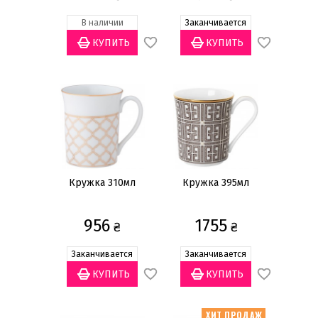
Нет
(11)
В наличии
Заканчивается
Использование в посудомоечной
машине
Да
(28)
Кружка 310мл
Кружка 395мл
956
1755
₴
₴
Заканчивается
Заканчивается
ХИТ ПРОДАЖ