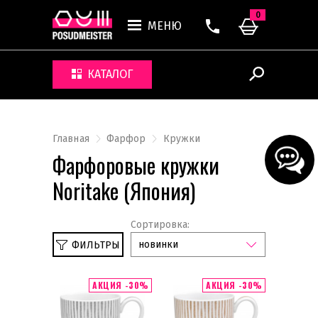
0
МЕНЮ
КАТАЛОГ
Главная
Фарфор
Кружки
Фарфоровые кружки
Noritake (Япония)
Сортировка:
новинки
ФИЛЬТРЫ
Сбросить
Noritake
АКЦИЯ -30%
АКЦИЯ -30%