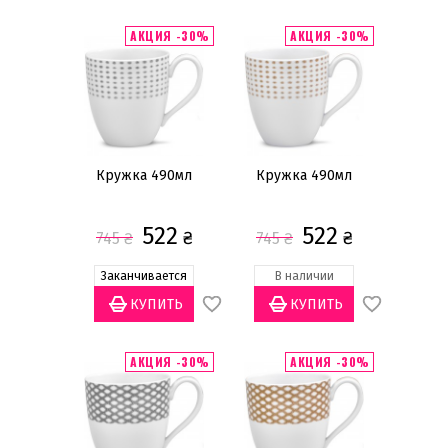
АКЦИЯ -30%
АКЦИЯ -30%
Материал
Костяной фарфор
(7)
Фарфор
(21)
Объем
Кружка 490мл
Кружка 490мл
295мл
(1)
300мл
(2)
522
522
₴
₴
745
₴
745
₴
310мл
(6)
330мл
(1)
Заканчивается
В наличии
370мл
(2)
Показать всё
АКЦИЯ -30%
АКЦИЯ -30%
Количество предметов
1 предмет
(28)