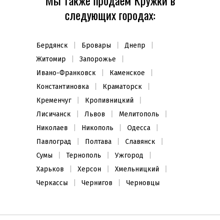
Мы также продаем Кружки в
следующих городах:
Бердянск
Бровары
Днепр
Житомир
Запорожье
Ивано-Франковск
Каменское
Константиновка
Краматорск
Кременчуг
Кропивницкий
Лисичанск
Львов
Мелитополь
Николаев
Никополь
Одесса
Павлоград
Полтава
Славянск
Сумы
Тернополь
Ужгород
Харьков
Херсон
Хмельницкий
Черкассы
Чернигов
Черновцы