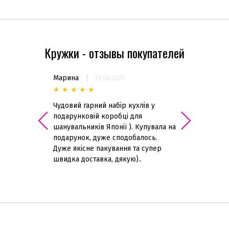
Кружки - отзывы покупателей
Марина
Анна
.2018
25.06.2025
04.06.2
★
★
★
★
★
★
★
★
★
★
 прекрасное
Чудовий гарний набір кухлів у
Гарна чашка, ві
оставка
подарунковій коробці для
опису! Купляла 
, что
шанувальників Японії ). Купувала на
тієї, що розбил
итуацию.
подарунок, дуже сподобалось.
саме такий тип
Дуже якісне пакування та супер
задоволена! ..
швидка доставка, дякую)..