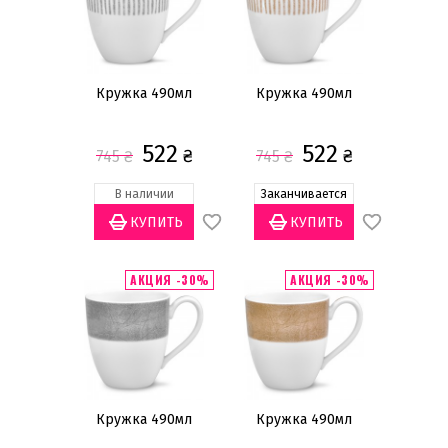
Тарелки обеденные
Тарелки салатные
Тарелки акцентные
Кружка 490мл
Кружка 490мл
Тарелки суповые
522
522
Тарелки хлебно-пирожковые
₴
₴
745
₴
745
₴
Тарелки десертные
В наличии
Заканчивается
Салатники
Чашки чайные
Чашки кофейные
АКЦИЯ -30%
АКЦИЯ -30%
Чашки для завтрака
Показать всё
Цена
грн
—
Кружка 490мл
Кружка 490мл